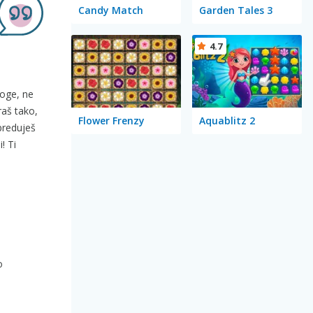
Candy Match
Garden Tales 3
4.7
loge, ne
aš tako,
Flower Frenzy
Aquablitz 2
preduješ
! Ti
o