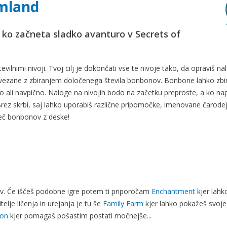
rmland
 ko začneta sladko avanturo v Secrets of
vilnimi nivoji. Tvoj cilj je dokončati vse te nivoje tako, da opraviš na
ovezane z zbiranjem določenega števila bonbonov. Bonbone lahko zbir
vno ali navpično. Naloge na nivojih bodo na začetku preproste, a ko na
 Brez skrbi, saj lahko uporabiš različne pripomočke, imenovane čarodeji
več bonbonov z deske!
tev. Če iščeš podobne igre potem ti priporočam
Enchantment
kjer lahk
lje ličenja in urejanja je tu še
Family Farm
kjer lahko pokažeš svoje
ion
kjer pomagaš pošastim postati močnejše...