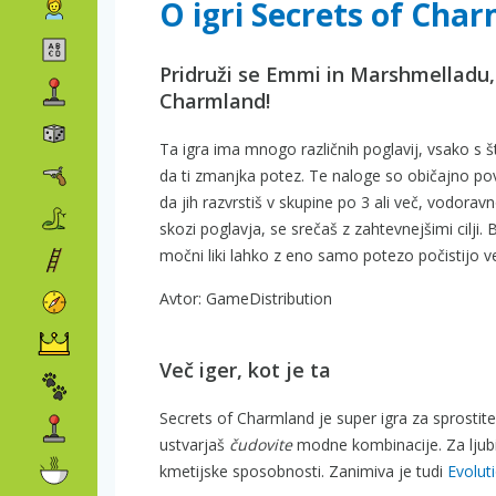
O igri Secrets of Cha
Pridruži se Emmi in Marshmelladu,
Charmland!
Ta igra ima mnogo različnih poglavij, vsako s šte
da ti zmanjka potez. Te naloge so običajno p
da jih razvrstiš v skupine po 3 ali več, vodora
skozi poglavja, se srečaš z zahtevnejšimi cilji.
močni liki lahko z eno samo potezo počistijo 
Avtor: GameDistribution
Več iger, kot je ta
Secrets of Charmland je super igra za sprosti
ustvarjaš
čudovite
modne kombinacije. Za ljubite
kmetijske sposobnosti. Zanimiva je tudi
Evolut