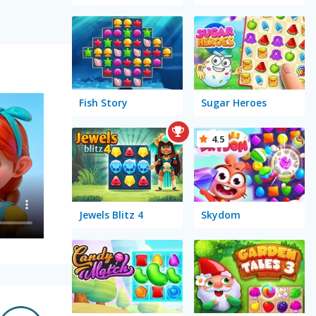
Fish Story
Sugar Heroes
4.5
Jewels Blitz 4
Skydom