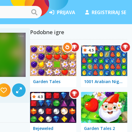
PRIJAVA
REGISTRIRAJ SE
Podobne igre
4.5
Garden Tales
1001 Arabian Nights
4.3
Bejeweled
Garden Tales 2