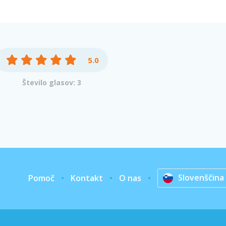
5.0
Število glasov: 3
Slovenščina
Pomoč
Kontakt
O nas