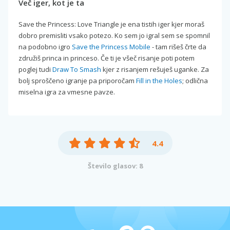
Več iger, kot je ta
Save the Princess: Love Triangle je ena tistih iger kjer moraš
dobro premisliti vsako potezo. Ko sem jo igral sem se spomnil
na podobno igro
Save the Princess Mobile
- tam rišeš črte da
združiš princa in princeso. Če ti je všeč risanje poti potem
poglej tudi
Draw To Smash
kjer z risanjem rešuješ uganke. Za
bolj sproščeno igranje pa priporočam
Fill in the Holes
; odlična
miselna igra za vmesne pavze.
4.4
Število glasov: 8