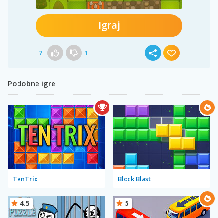
Igraj
7
1
Podobne igre
TenTrix
Block Blast
4.5
5