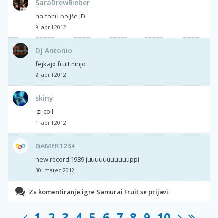
SaraDrewBieber
na fonu boljše ;D
9. april 2012
DJ Antonio
fejkajo fruit ninjo
2. april 2012
skiny
izi coll
1. april 2012
GAMER1234
new record:1989 juuuuuuuuuuuppi
30. marec 2012
Za komentiranje igre Samurai Fruit se prijavi.
1
2
3
4
5
6
7
8
9
10