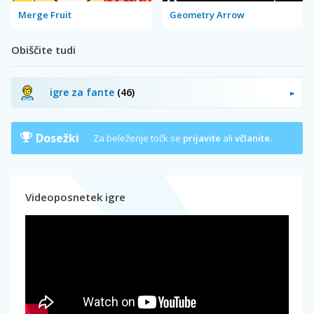
Merge Fruit
Geometry Arrow
Obiščite tudi
igre za fante
(46)
Dosežki
Za beleženje točk se
prijavite
ali
včlanite
.
Videoposnetek igre