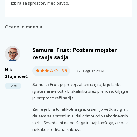
izbira za sprostitev med pavzo.
Ocene in mnenja
Samurai Fruit: Postani mojster
rezanja sadja
Nik
3.9
22. avgust 2024
Stojanović
Samurai Fruit
je precej zabavna igra, ki jo lahko
avtor
igrate naravnost v brskalniku brez prenosa. Cilj igre
je preprost:
reži sadje
.
Zame je bila to lahkotna igra, ki sem jo večkrat igral,
da sem se sprostil in si dal odmor od vsakodnevnih
skrbi. Seveda, ni najboljšega in najslabšega, ampak
nekako središčna zabava.