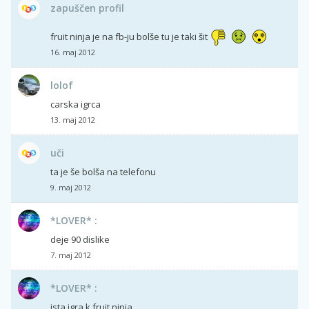
zapuščen profil
fruit ninja je na fb-ju bolše tu je taki šit
16. maj 2012
lolof
carska igrca
13. maj 2012
uči
ta je še bolša na telefonu
9. maj 2012
*LOVER* :
deje 90 dislike
7. maj 2012
*LOVER* :
ista igra k fruit ninja