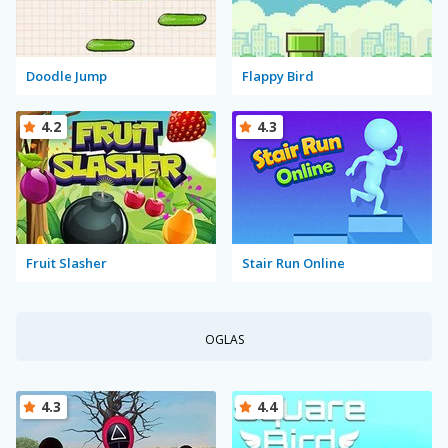
Doodle Jump
Flappy Bird
4.2
4.3
Fruit Slasher
Stair Run Online
OGLAS
4.3
4.4