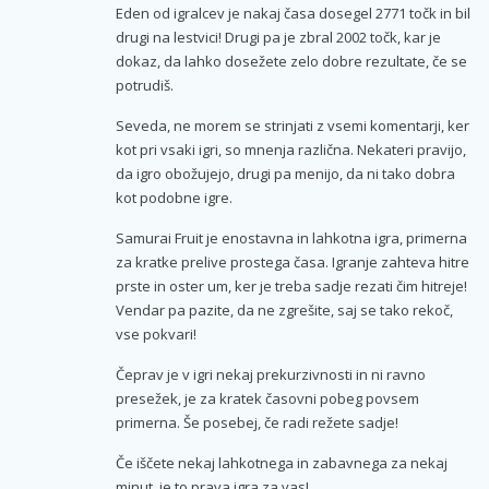
Eden od igralcev je nakaj časa dosegel 2771 točk in bil
drugi na lestvici! Drugi pa je zbral 2002 točk, kar je
dokaz, da lahko dosežete zelo dobre rezultate, če se
potrudiš.
Seveda, ne morem se strinjati z vsemi komentarji, ker
kot pri vsaki igri, so mnenja različna. Nekateri pravijo,
da igro obožujejo, drugi pa menijo, da ni tako dobra
kot podobne igre.
Samurai Fruit je enostavna in lahkotna igra, primerna
za kratke prelive prostega časa. Igranje zahteva hitre
prste in oster um, ker je treba sadje rezati čim hitreje!
Vendar pa pazite, da ne zgrešite, saj se tako rekoč,
vse pokvari!
Čeprav je v igri nekaj prekurzivnosti in ni ravno
presežek, je za kratek časovni pobeg povsem
primerna. Še posebej, če radi režete sadje!
Če iščete nekaj lahkotnega in zabavnega za nekaj
minut, je to prava igra za vas!