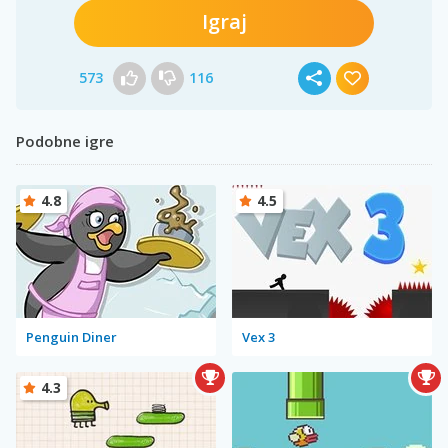
Igraj
573
116
Podobne igre
4.8
4.5
Penguin Diner
Vex 3
4.3