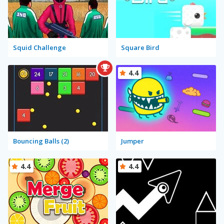
Squid Challenge
Square Bird
4.4
Bouncing Balls (2)
Jumper
4.4
4.4