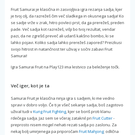
Fruit Samurai je klasična in zasvojljiva igra rezanja sadja, kjer
je tvoj cilj, da razrežeš čim več sladkega in okusnega sadja! Ko
se sadje vrže v zrak, hitro povleci prst, da ga prerežeš, preden
pade. Več sadja kot razrežeš, višji bo tvoj rezultat, vendar
pazi, da ne zgrešiš preveč ali udariš kakšno bombo, ki se
lahko pojavi. Koliko sadja lahko prerežeš zapored? Preizkusi
svojo hitrost in natančnost ter uživaj v sočni zabavi Fruit
Samurai!
Igra Samurai Fruit na Play123 ima lestvico za beleženje točk.
Več iger, kot je ta
Samurai Fruit je klasična ninja igra s sadjem, ki me vedno
spravi v dobro voljo. Če ti je všeč sekanje sadja, boš zagotovo
užival tudi v
Kung Fruit Fighting
, kjer se boriš proti klanu
rdečega sadja. Jaz sem se včeraj zataknil pri
Fruit Cutter
-
preprosto nisem mogel nehati rezati sadja po zaslonu. Za
nekaj bolj umirjenega pa priporočam
Fruit Mahjong
; odlična