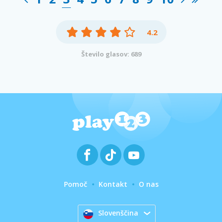
4.2
Število glasov: 689
Pomoč
Kontakt
O nas
Slovenščina