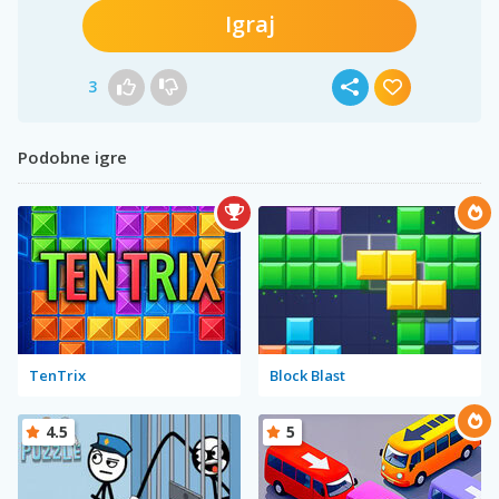
Igraj
3
Podobne igre
TenTrix
Block Blast
4.5
5