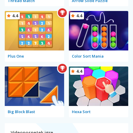
Thread Match
Arrow Slide Puzzle
4.4
4.4
Plus One
Color Sort Mania
4.4
Big Block Blast
Hexa Sort
Videoposnetek igre