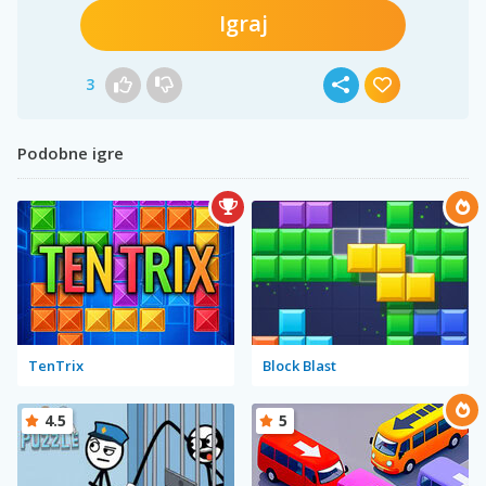
Igraj
3
Podobne igre
TenTrix
Block Blast
4.5
5