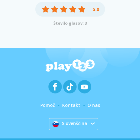
5.0
Število glasov: 3
Pomoč
Kontakt
O nas
Slovenščina