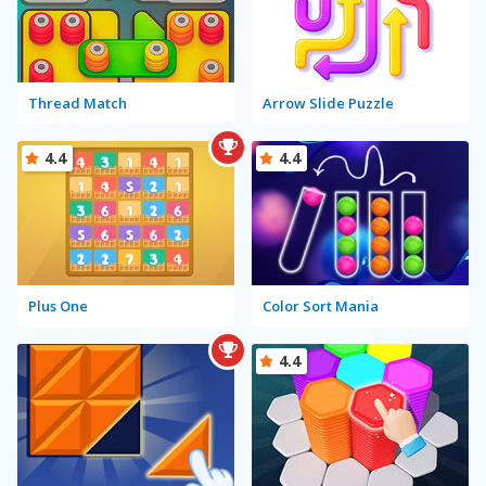
Thread Match
Arrow Slide Puzzle
4.4
4.4
Plus One
Color Sort Mania
4.4