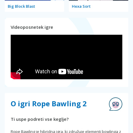
Big Block Blast
Hexa Sort
Videoposnetek igre
O igri Rope Bawling 2
Ti uspe podreti vse keglje?
Rope Bawling je hibridna igra, ki združuje elementi bowlinga z