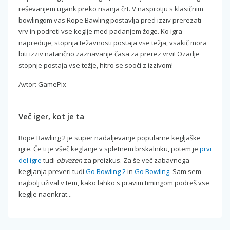
reševanjem ugank preko risanja črt. V nasprotju s klasičnim
bowlingom vas Rope Bawling postavlja pred izziv prerezati
vrv in podreti vse keglje med padanjem žoge. Ko igra
napreduje, stopnja težavnosti postaja vse težja, vsakič mora
biti izziv natančno zaznavanje časa za prerez vrvi! Ozadje
stopnje postaja vse težje, hitro se sooči z izzivom!
Avtor: GamePix
Več iger, kot je ta
Rope Bawling 2 je super nadaljevanje popularne kegljaške
igre. Če ti je všeč keglanje v spletnem brskalniku, potem je
prvi
del igre
tudi
obvezen
za preizkus. Za še več zabavnega
kegljanja preveri tudi
Go Bowling 2
in
Go Bowling
. Sam sem
najbolj užival v tem, kako lahko s pravim timingom podreš vse
keglje naenkrat...