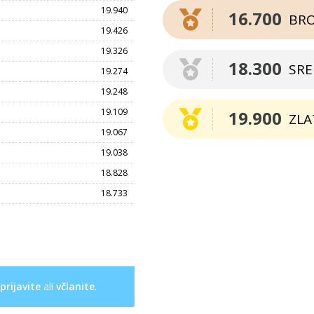
19.940
16.700
BR
19.426
19.326
18.300
SR
19.274
19.248
19.109
19.900
ZLA
19.067
19.038
18.828
18.733
prijavite
ali
včlanite
.