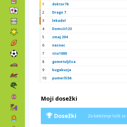
1
doktor76
2
Drago 7
3
lekadol
4
Domciii123
5
zmaj 204
6
nacnac
7
tito1000
8
gometuljčica
9
kugakuzja
10
pumerlli56
Moji dosežki
Dosežki
Za beleženje točk se