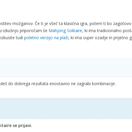
stitev možganov. Če ti je všeč ta klasična igra, potem ti bo zagotovo
o
izkušnjo priporočam še
Mahjong Solitaire
, ki ima tradicionalno post
eizkusite tudi
poletno verzijo na plaži
, ki ima super ozadje in prijetno g
prideš do dobrega rezultata enostavno ne zagrabi kombinacije.
aire se prijavi.