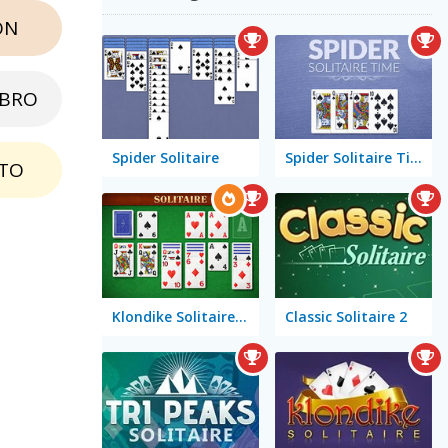
ON
EBRO
Spider Solitaire
Spider Solitaire Time
TO
Klondike Solitaire Big
Classic Solitaire 2