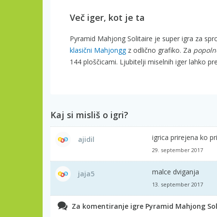
Več iger, kot je ta
Pyramid Mahjong Solitaire je super igra za spro
klasični Mahjongg
z odlično grafiko. Za
popoln
144 ploščicami. Ljubitelji miselnih iger lahko pr
Kaj si misliš o igri?
igrica prirejena ko 
ajidil
29. september 2017
malce dviganja
jaja5
13. september 2017
Za komentiranje igre Pyramid Mahjong Solit