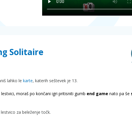
g Solitaire
raniš lahko le
karte
, katerih seštevek je 13.
lestvici, moraš po končani igri pritisniti gumb
end game
nato pa še
lestvico za beleženje točk.