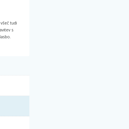
 všeč tudi
avitev s
lasbo.