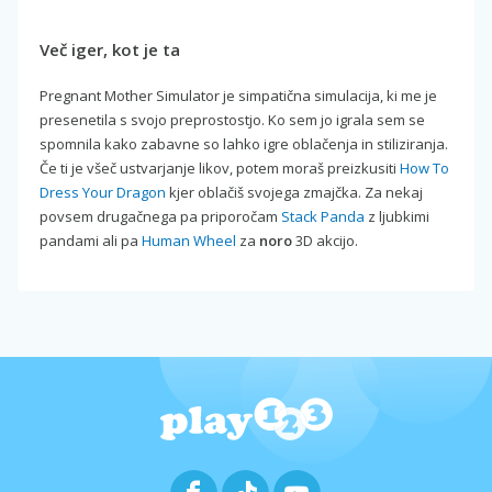
Več iger, kot je ta
Pregnant Mother Simulator je simpatična simulacija, ki me je
presenetila s svojo preprostostjo. Ko sem jo igrala sem se
spomnila kako zabavne so lahko igre oblačenja in stiliziranja.
Če ti je všeč ustvarjanje likov, potem moraš preizkusiti
How To
Dress Your Dragon
kjer oblačiš svojega zmajčka. Za nekaj
povsem drugačnega pa priporočam
Stack Panda
z ljubkimi
pandami ali pa
Human Wheel
za
noro
3D akcijo.