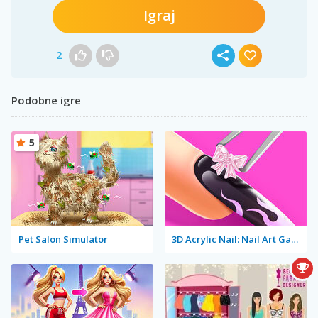
Igraj
2
Podobne igre
5
Pet Salon Simulator
3D Acrylic Nail: Nail Art Game