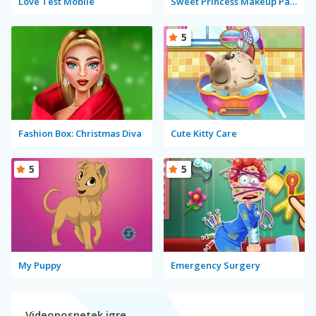
Love Test Mobile
Sweet Princess Makeup Party
5
Fashion Box: Christmas Diva
Cute Kitty Care
5
5
My Puppy
Emergency Surgery
Videoposnetek igre