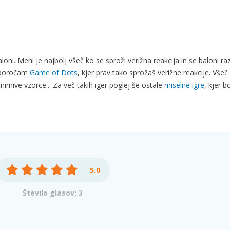
oni. Meni je najbolj všeč ko se sproži verižna reakcija in se baloni ra
riporočam
Game of Dots
, kjer prav tako sprožaš verižne reakcije. Všeč
animive vzorce... Za več takih iger poglej še ostale
miselne igre
, kjer b
5.0
Število glasov: 3