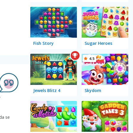
Fish Story
Sugar Heroes
4.5
Jewels Blitz 4
Skydom
+
 da se