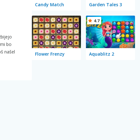
Candy Match
Garden Tales 3
4.7
zbijejo
 mi bo
oš našel
Flower Frenzy
Aquablitz 2