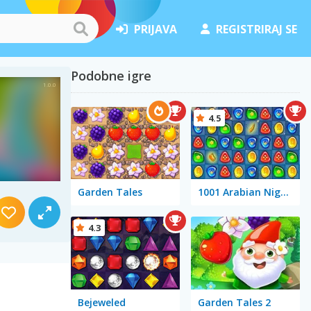
PRIJAVA
REGISTRIRAJ SE
Podobne igre
4.5
Garden Tales
1001 Arabian Nights
4.3
Bejeweled
Garden Tales 2