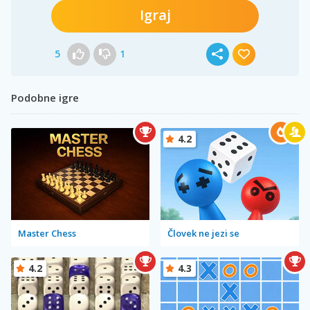
Igraj
5
1
Podobne igre
4.2
Master Chess
Človek ne jezi se
4.2
4.3