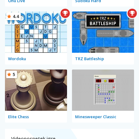
Onu Live
Sudoku Hard
4.4
Wordoku
TRZ Battleship
5
Elite Chess
Minesweeper Classic
Videoposnetek igre