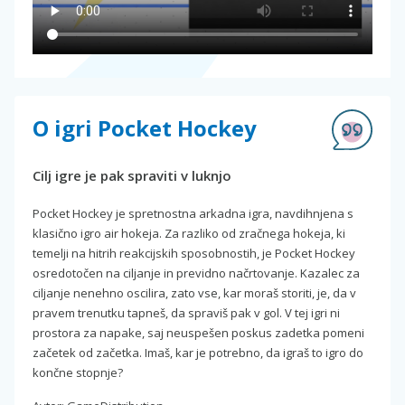
O igri Pocket Hockey
Cilj igre je pak spraviti v luknjo
Pocket Hockey je spretnostna arkadna igra, navdihnjena s
klasično igro air hokeja. Za razliko od zračnega hokeja, ki
temelji na hitrih reakcijskih sposobnostih, je Pocket Hockey
osredotočen na ciljanje in previdno načrtovanje. Kazalec za
ciljanje nenehno oscilira, zato vse, kar moraš storiti, je, da v
pravem trenutku tapneš, da spraviš pak v gol. V tej igri ni
prostora za napake, saj neuspešen poskus zadetka pomeni
začetek od začetka. Imaš, kar je potrebno, da igraš to igro do
končne stopnje?