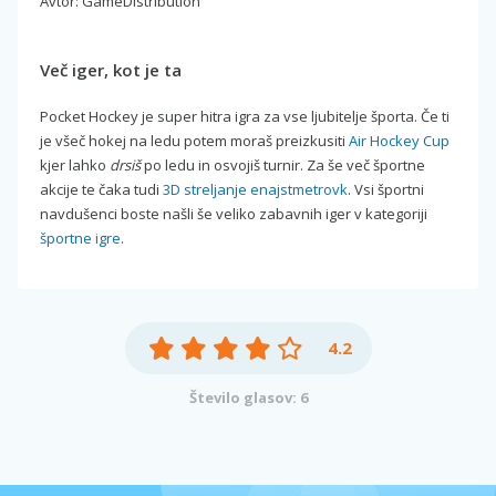
Avtor: GameDistribution
Več iger, kot je ta
Pocket Hockey je super hitra igra za vse ljubitelje športa. Če ti
je všeč hokej na ledu potem moraš preizkusiti
Air Hockey Cup
kjer lahko
drsiš
po ledu in osvojiš turnir. Za še več športne
akcije te čaka tudi
3D streljanje enajstmetrovk
. Vsi športni
navdušenci boste našli še veliko zabavnih iger v kategoriji
športne igre
.
4.2
Število glasov: 6