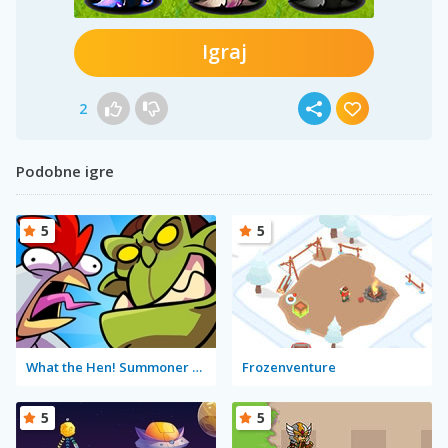
Igraj
2
Podobne igre
5
5
What the Hen! Summoner Spring
Frozenventure
5
5