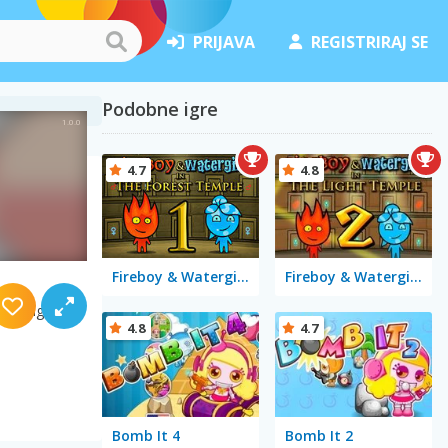
PRIJAVA
REGISTRIRAJ SE
Podobne igre
4.7
4.8
Fireboy & Watergirl in The Forest Temple
Fireboy & Watergirl 2 in The Light Temple
sa drug
4.8
4.7
Bomb It 4
Bomb It 2