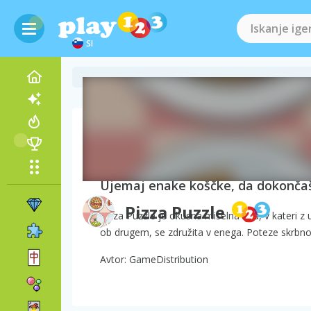
SI
O igri Pizza Puzzle
Ujemaj enake koščke, da dokončaš
Pizza Puzzle
Pizza Puzzle je okusna miselna igra, v kateri 
ob drugem, se združita v enega. Poteze skrbno 
Avtor: GameDistribution