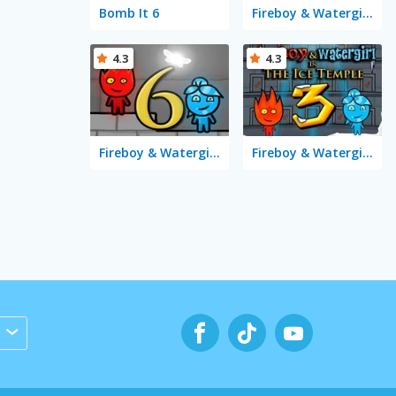
Bomb It 6
Fireboy & Watergirl 5 Elements
4.3
4.3
Fireboy & Watergirl 6: Fairy Tales
Fireboy & Watergirl 3 in the Ice Temple