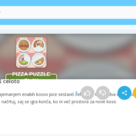
 celoto
3
z ujemanjem enakih kosov pice sestaviš celo pico. Če sta dva enaka ko
načrtuj, saj se igra konča, ko ni več prostora za nove kose.