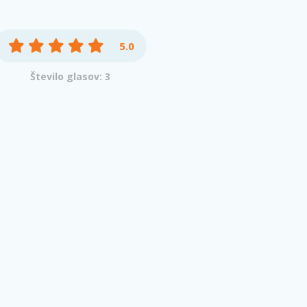
5.0
Število glasov: 3