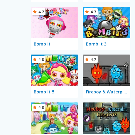
4.7
4.7
Bomb It
Bomb It 3
4.8
4.7
Bomb It 5
Fireboy & Watergirl 4 in The Crystal Temple
4.8