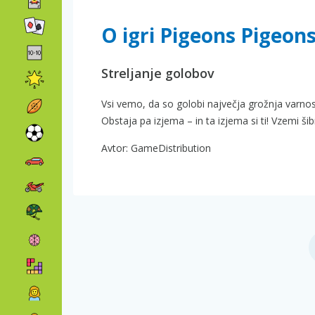
O igri Pigeons Pigeon
Streljanje golobov
Vsi vemo, da so golobi največja grožnja varnosti 
Obstaja pa izjema – in ta izjema si ti! Vzemi ši
Avtor: GameDistribution