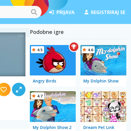
PRIJAVA
REGISTRIRAJ SE
Podobne igre
4.5
4.6
Angry Birds
My Dolphin Show
4.7
My Dolphin Show 2
Dream Pet Link