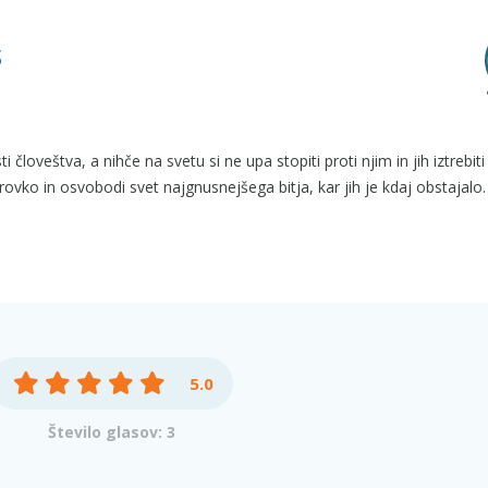
s
človeštva, a nihče na svetu si ne upa stopiti proti njim in jih iztrebiti
brovko in osvobodi svet najgnusnejšega bitja, kar jih je kdaj obstajalo.
5.0
Število glasov: 3