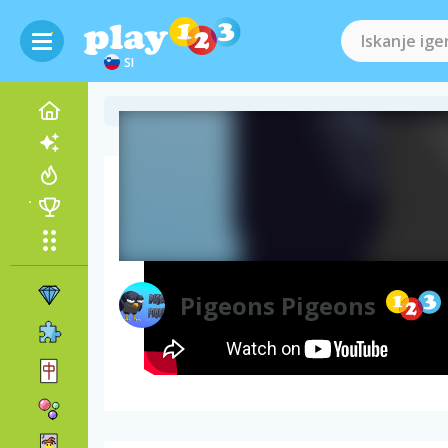
SI
Videoposnetek igre
Pigeons Pigeons