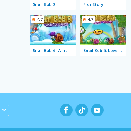
Snail Bob 2
Fish Story
4.7
4.7
Snail Bob 6: Winter Story
Snail Bob 5: Love Story