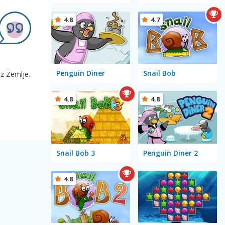
4.8
4.7
Penguin Diner
Snail Bob
 z Zemlje.
4.8
4.8
Snail Bob 3
Penguin Diner 2
4.8