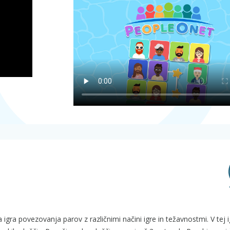
 igra povezovanja parov z različnimi načini igre in težavnostmi. V tej igr