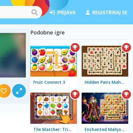
PRIJAVA
REGISTRIRAJ SE
Podobne igre
Fruit Connect 3
Hidden Pairs Mahjong
Tile Matcher: Triple Fun
Enchanted Mahjong Saga