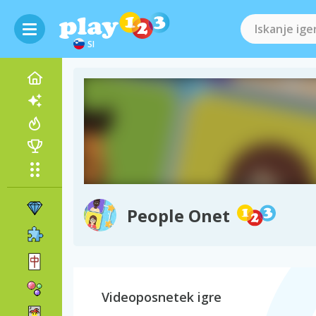
SI
People Onet
Videoposnetek igre