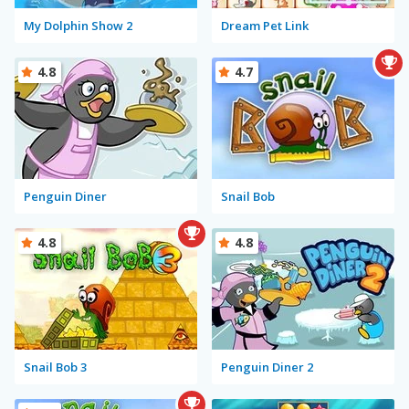
My Dolphin Show 2
Dream Pet Link
4.8
4.7
Penguin Diner
Snail Bob
4.8
4.8
Snail Bob 3
Penguin Diner 2