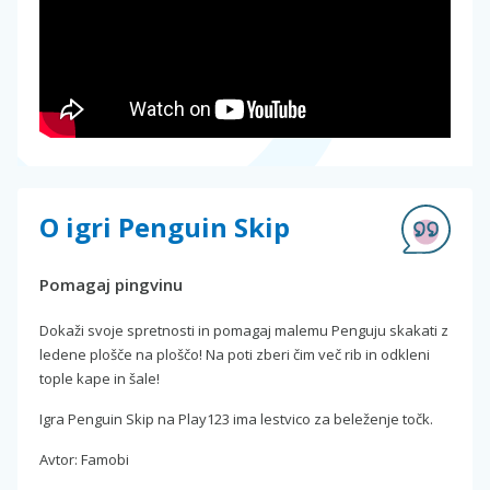
O igri Penguin Skip
Pomagaj pingvinu
Dokaži svoje spretnosti in pomagaj malemu Penguju skakati z
ledene plošče na ploščo! Na poti zberi čim več rib in odkleni
tople kape in šale!
Igra Penguin Skip na Play123 ima lestvico za beleženje točk.
Avtor: Famobi