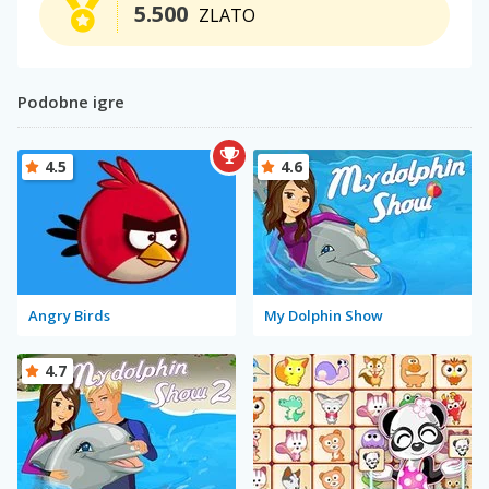
5.500
ZLATO
Podobne igre
4.5
4.6
Angry Birds
My Dolphin Show
4.7