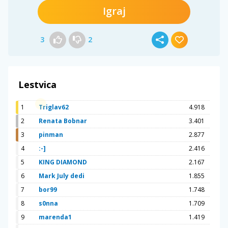
Igraj
3
2
Lestvica
1
Triglav62
4.918
2
Renata Bobnar
3.401
3
pinman
2.877
4
:-]
2.416
5
KING DIAMOND
2.167
6
Mark July dedi
1.855
7
bor99
1.748
8
s0nna
1.709
9
marenda1
1.419