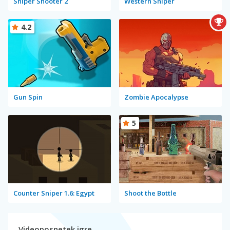
Sniper Shooter 2
Western Sniper
4.2
Gun Spin
Zombie Apocalypse
5
Counter Sniper 1.6: Egypt
Shoot the Bottle
Videoposnetek igre