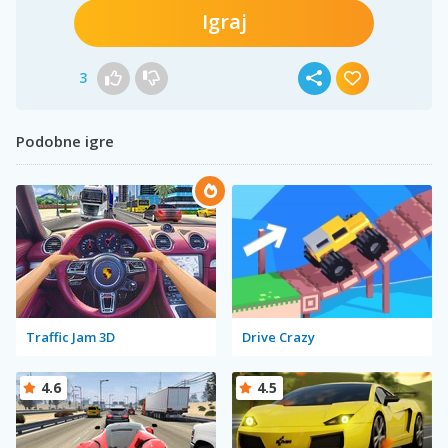
Igraj
3
Podobne igre
Traffic Jam 3D
Drive Crazy
4.6
4.5