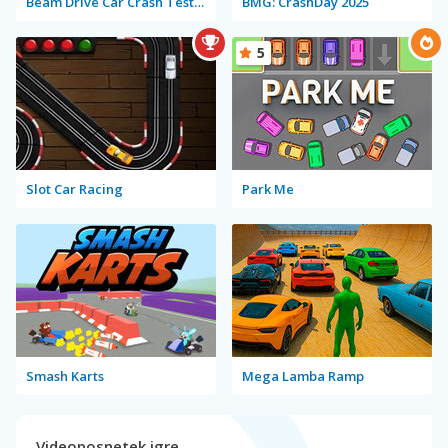
Beam Drive Car Crash Test Simulator
BMG: CrashDay 2025
5
Slot Car Racing
Park Me
Smash Karts
Mega Lamba Ramp
Videoposnetek igre