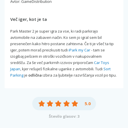
Avtor: GameDistribution
Več iger, kot je ta
Park Master 2 je super igra za vse, ki radi parkirajo
avtomobile na zabaven način. Ko sem jo igral sem bil
presenečen kako hitro postane zahtevna. Če ti je všeč ta tip
iger, potem moraš preizkusiti tudi
iPark my Car
- tam se
izogibaj pešcem in otroški vozičkom v nakupovalnem
središču. Za še več parkirnih izzivov priporočam
Car Toys
Japan
, kjer rešuješ fizikalne uganke z avtomobili. Tudi
Sort
Parking
je
odlična
izbira za ljubitelje razvrščanja vozil po tipu.
5.0
Število glasov: 3