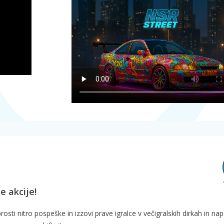
e akcije!
osti nitro pospeške in izzovi prave igralce v večigralskih dirkah in nap