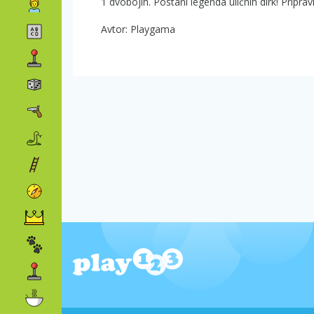
1 dvobojih. Postani legenda uličnih dirk! Priprav
Avtor: Playgama