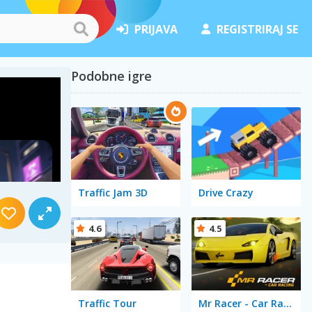
PRIJAVA
REGISTRIRAJ SE
Podobne igre
Traffic Jam 3D
Drive Crazy
4.6
4.5
Traffic Tour
Mr Racer - Car Racing