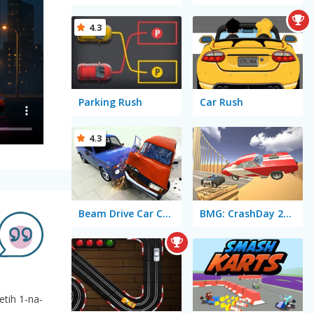
4.3
Parking Rush
Car Rush
4.3
Beam Drive Car Crash Test Simulator
BMG: CrashDay 2025
etih 1-na-