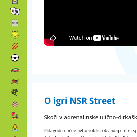
O igri NSR Street
Skoči v adrenalinske ulično-dirkašk
Prilagodi močne avtomobile, obvladaj drifte, spr