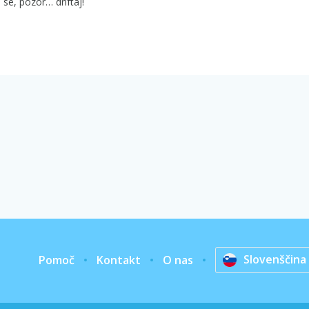
i se, pozor… driftaj!
Slovenščina
Pomoč
Kontakt
O nas