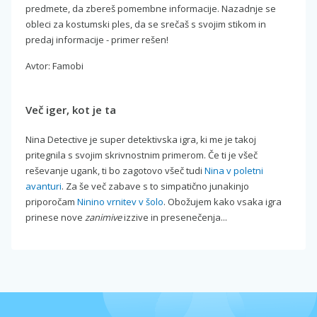
predmete, da zbereš pomembne informacije. Nazadnje se
obleci za kostumski ples, da se srečaš s svojim stikom in
predaj informacije - primer rešen!
Avtor: Famobi
Več iger, kot je ta
Nina Detective je super detektivska igra, ki me je takoj
pritegnila s svojim skrivnostnim primerom. Če ti je všeč
reševanje ugank, ti bo zagotovo všeč tudi
Nina v poletni
avanturi
. Za še več zabave s to simpatično junakinjo
priporočam
Ninino vrnitev v šolo
. Obožujem kako vsaka igra
prinese nove
zanimive
izzive in presenečenja...