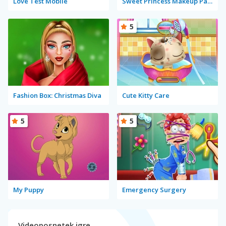
Love Test Mobile
Sweet Princess Makeup Party
5
Fashion Box: Christmas Diva
Cute Kitty Care
5
5
My Puppy
Emergency Surgery
Videoposnetek igre