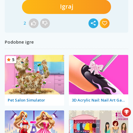
Igraj
2
Podobne igre
5
Pet Salon Simulator
3D Acrylic Nail: Nail Art Game