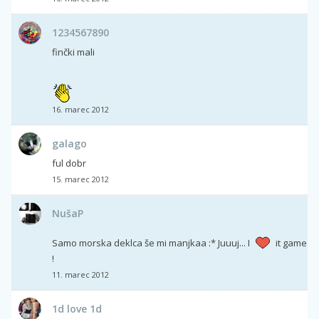
1234567890
finčki mali
16. marec 2012
galago
ful dobr
15. marec 2012
NušaP
Samo morska deklca še mi manjkaa :* Juuuj... I
it game
!
11. marec 2012
1d love 1d