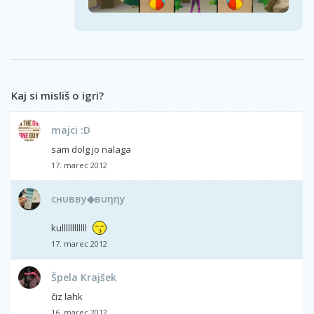
Kaj si misliš o igri?
majci :D
sam dolg jo nalaga
17. marec 2012
cнυвву◆вυηηу
kullllllllllll
17. marec 2012
Špela Krajšek
čiz lahk
16. marec 2012