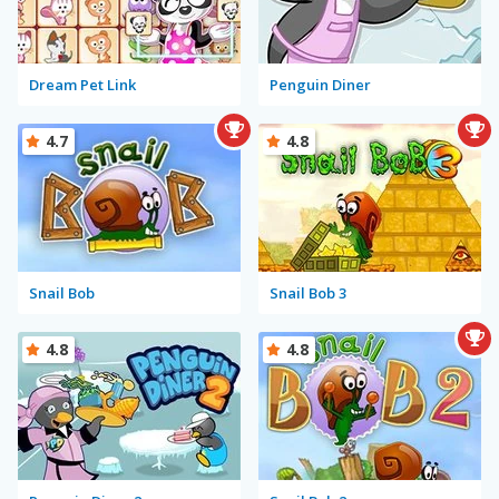
Dream Pet Link
Penguin Diner
4.7
4.8
Snail Bob
Snail Bob 3
4.8
4.8