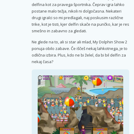
delfina kot za pravega športnika. Čeprav igra lahko
postane malo težja, nikoli ni dolgočasna. Nekateri
drugi igralci so mi predlagali, naj poskusim različne
trike, kot je tisti, kjer delfin skače na punčko, kar je res
smešno in zabavno za gledati.
Ne glede na to, ali si star ali mlad, My Dolphin Show 2
ponuja obilo zabave. Če iščeš nekaj lahkotnega, je to
odlična izbira. Plus, kdo ne bi želel, da bi bil delfin za
nekaj časa?