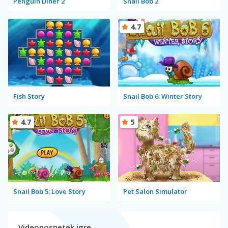
Penguin Diner 2
Snail Bob 2
4.7
Fish Story
Snail Bob 6: Winter Story
4.7
5
Snail Bob 5: Love Story
Pet Salon Simulator
Videoposnetek igre