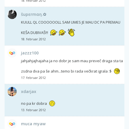
18. februar 2012
šupεrmαη.✿
KUULL QL COOOOOOLL SAM UMES JE MAU DC PA PREMAU
KEŠA DUBIVAŠ!!!
18. februar 2012
jazzz100
jahjahjajhajaha ja no dobr je sam mau preveč draga sta ta
zsdna dva pa še ahm...temo bi rada večkrat igrala :$
17. februar 2012
xdarjax
no pa kr dobra
13. februar 2012
muca myaw