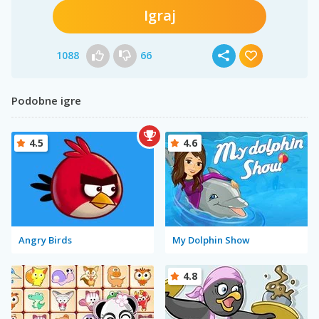
Igraj
1088
66
Podobne igre
4.5
4.6
Angry Birds
My Dolphin Show
4.8