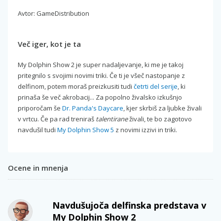
Avtor: GameDistribution
Več iger, kot je ta
My Dolphin Show 2 je super nadaljevanje, ki me je takoj
pritegnilo s svojimi novimi triki. Če ti je všeč nastopanje z
delfinom, potem moraš preizkusiti tudi
četrti del serije
, ki
prinaša še več akrobacij... Za popolno živalsko izkušnjo
priporočam še
Dr. Panda's Daycare
, kjer skrbiš za ljubke živali
v vrtcu. Če pa rad treniraš
talentirane
živali, te bo zagotovo
navdušil tudi
My Dolphin Show 5
z novimi izzivi in triki.
Ocene in mnenja
Navdušujoča delfinska predstava v
My Dolphin Show 2