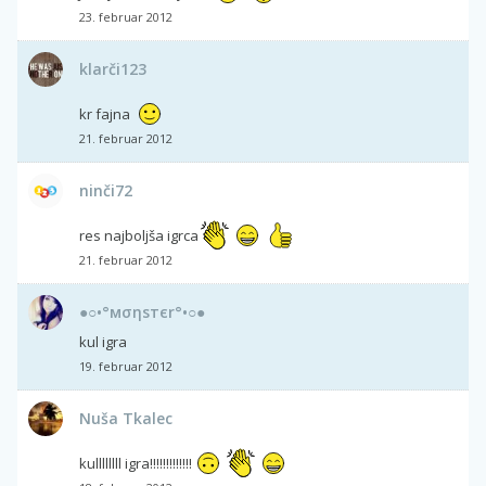
23. februar 2012
klarči123
kr fajna
21. februar 2012
ninči72
res najboljša igrca
21. februar 2012
●○•°мσηѕтєr°•○●
kul igra
19. februar 2012
Nuša Tkalec
kullllllll igra!!!!!!!!!!!!!