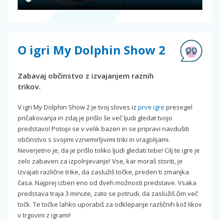
O igri My Dolphin Show 2
Zabavaj občinstvo z izvajanjem raznih
trikov.
V igri My Dolphin Show 2 je tvoj sloves iz
prve igre
presegel
pričakovanja in zdaj je prišlo še več ljudi gledat tvojo
predstavo! Potopi se v velik bazen in se pripravi navdušiti
občinstvo s svojimi vznemirljivimi triki in vragolijami.
Neverjetno je, da je prišlo toliko ljudi gledati tebe! Cilj te igre je
zelo zabaven za izpolnjevanje! Vse, kar moraš storiti, je
izvajati različne trike, da zaslužiš točke, preden ti zmanjka
časa. Najprej izberi eno od dveh možnosti predstave. Vsaka
predstava traja 3 minute, zato se potrudi, da zaslužiš čim več
točk. Te točke lahko uporabiš za odklepanje različnih kož likov
v trgovini z igrami!