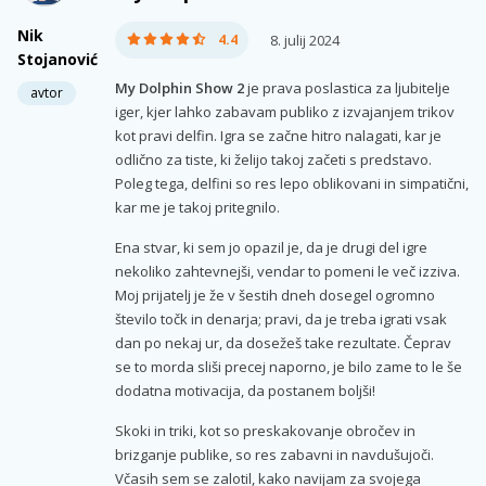
Nik
4.4
8. julij 2024
Stojanović
My Dolphin Show 2
je prava poslastica za ljubitelje
avtor
iger, kjer lahko zabavam publiko z izvajanjem trikov
kot pravi delfin. Igra se začne hitro nalagati, kar je
odlično za tiste, ki želijo takoj začeti s predstavo.
Poleg tega, delfini so res lepo oblikovani in simpatični,
kar me je takoj pritegnilo.
Ena stvar, ki sem jo opazil je, da je drugi del igre
nekoliko zahtevnejši, vendar to pomeni le več izziva.
Moj prijatelj je že v šestih dneh dosegel ogromno
število točk in denarja; pravi, da je treba igrati vsak
dan po nekaj ur, da dosežeš take rezultate. Čeprav
se to morda sliši precej naporno, je bilo zame to le še
dodatna motivacija, da postanem boljši!
Skoki in triki, kot so preskakovanje obročev in
brizganje publike, so res zabavni in navdušujoči.
Včasih sem se zalotil, kako navijam za svojega