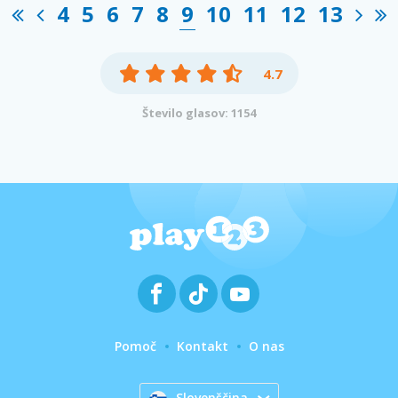
4
5
6
7
8
9
10
11
12
13
4.7
Število glasov: 1154
Pomoč
Kontakt
O nas
Slovenščina