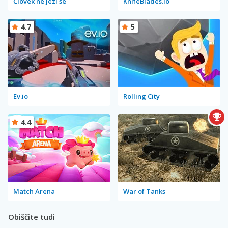
Človek ne jezi se
KnifeBlades.io
4.7
5
Ev.io
Rolling City
4.4
Match Arena
War of Tanks
Obiščite tudi