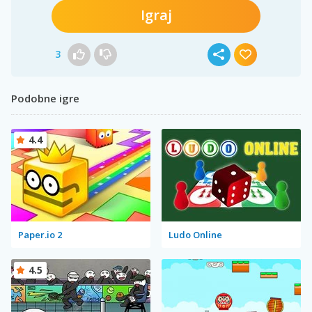
Igraj
3
Podobne igre
4.4
Paper.io 2
Ludo Online
4.5