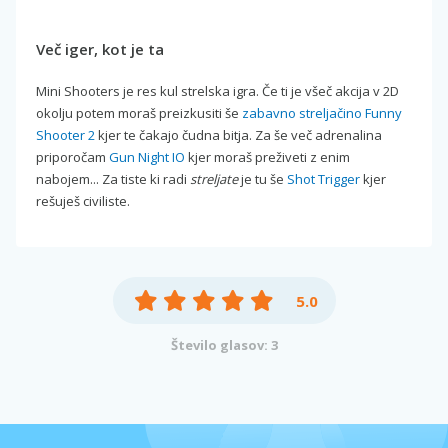
Več iger, kot je ta
Mini Shooters je res kul strelska igra. Če ti je všeč akcija v 2D
okolju potem moraš preizkusiti še
zabavno streljačino Funny
Shooter 2
kjer te čakajo čudna bitja. Za še več adrenalina
priporočam
Gun Night IO
kjer moraš preživeti z enim
nabojem... Za tiste ki radi
streljate
je tu še
Shot Trigger
kjer
rešuješ civiliste.
5.0
Število glasov: 3