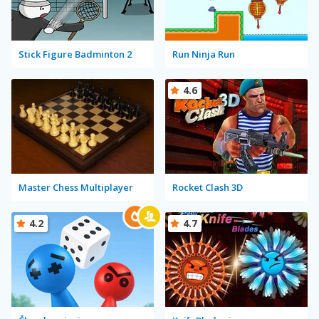
Stick Figure Badminton 2
Run Ninja Run
4.6
Master Chess Multiplayer
Rocket Clash 3D
4.2
4.7