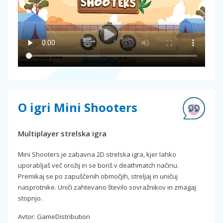
O igri Mini Shooters
Multiplayer strelska igra
Mini Shooters je zabavna 2D strelska igra, kjer lahko
uporabljaš več orožij in se boriš v deathmatch načinu.
Premikaj se po zapuščenih območjih, streljaj in uničuj
nasprotnike. Uniči zahtevano število sovražnikov in zmagaj
stopnjo.
Avtor: GameDistribution