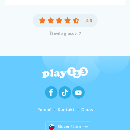
4.3
Število glasov: 7
Pomoč
Kontakt
O nas
Slovenščina