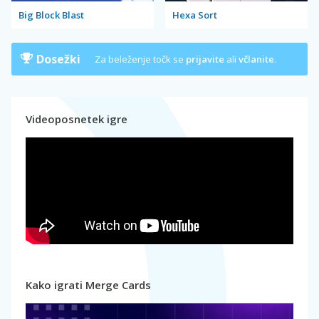
Big Block Blast
Hexa Sort
Dosežki
Za beleženje točk se
prijavite
ali
včlanite
.
Videoposnetek igre
Kako igrati Merge Cards