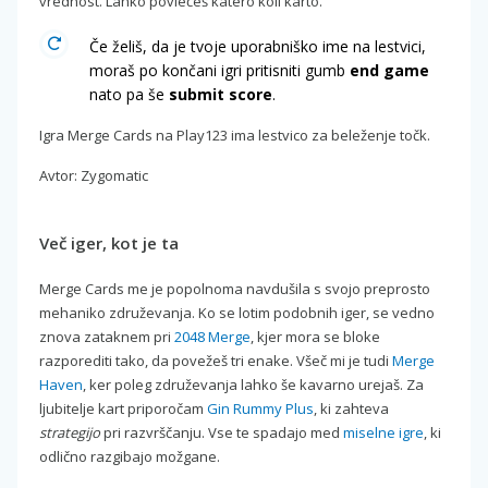
vrednost. Lahko povlečeš katero koli karto.
Če želiš, da je tvoje uporabniško ime na lestvici,
moraš po končani igri pritisniti gumb
end game
nato pa še
submit score
.
Igra Merge Cards na Play123 ima lestvico za beleženje točk.
Avtor: Zygomatic
Več iger, kot je ta
Merge Cards me je popolnoma navdušila s svojo preprosto
mehaniko združevanja. Ko se lotim podobnih iger, se vedno
znova zataknem pri
2048 Merge
, kjer mora se bloke
razporediti tako, da povežeš tri enake. Všeč mi je tudi
Merge
Haven
, ker poleg združevanja lahko še kavarno urejaš. Za
ljubitelje kart priporočam
Gin Rummy Plus
, ki zahteva
strategijo
pri razvrščanju. Vse te spadajo med
miselne igre
, ki
odlično razgibajo možgane.