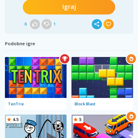
Igraj
6
1
Podobne igre
TenTrix
Block Blast
4.5
5