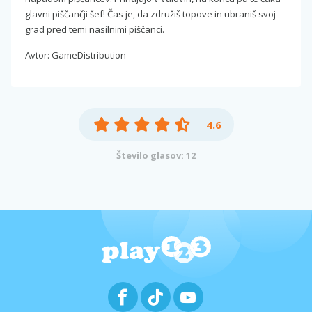
glavni piščančji šef! Čas je, da združiš topove in ubraniš svoj
grad pred temi nasilnimi piščanci.
Avtor: GameDistribution
4.6
Število glasov: 12