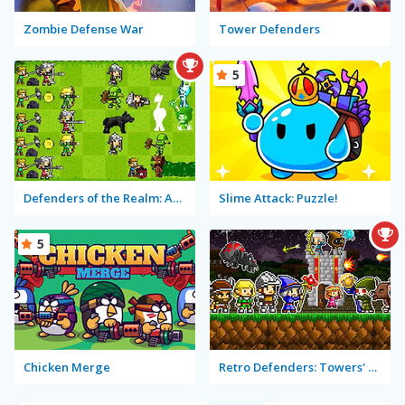
Zombie Defense War
Tower Defenders
5
Defenders of the Realm: An Epic War!
Slime Attack: Puzzle!
5
Chicken Merge
Retro Defenders: Towers' War