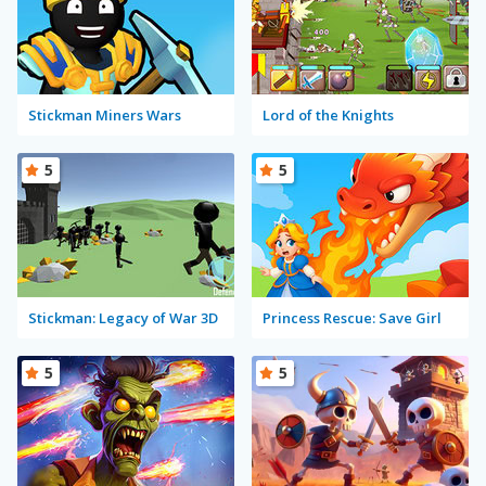
Stickman Miners Wars
Lord of the Knights
5
5
Stickman: Legacy of War 3D
Princess Rescue: Save Girl
5
5