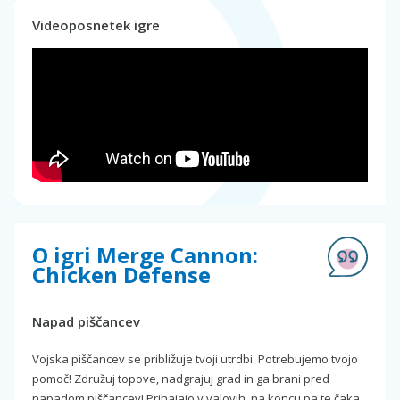
Videoposnetek igre
O igri Merge Cannon:
Chicken Defense
Napad piščancev
Vojska piščancev se približuje tvoji utrdbi. Potrebujemo tvojo
pomoč! Združuj topove, nadgrajuj grad in ga brani pred
napadom piščancev! Prihajajo v valovih, na koncu pa te čaka