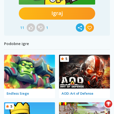
Igraj
11
1
Podobne igre
5
Endless Siege
AOD: Art of Defense
5