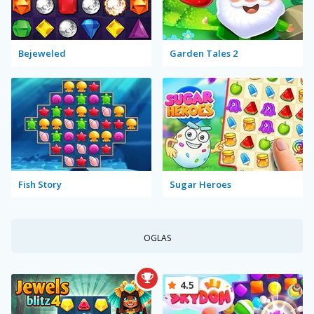
Bejeweled
Garden Tales 2
Fish Story
Sugar Heroes
OGLAS
4.5