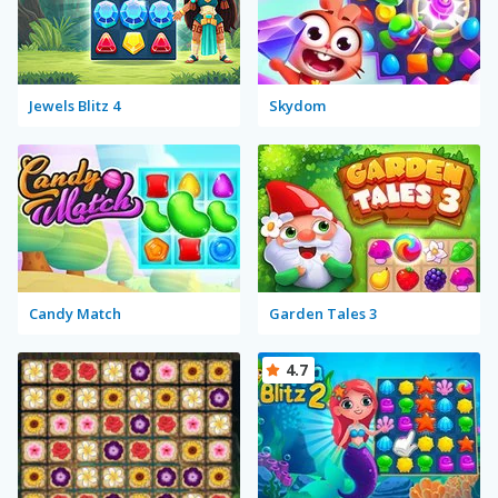
Jewels Blitz 4
Skydom
Candy Match
Garden Tales 3
4.7