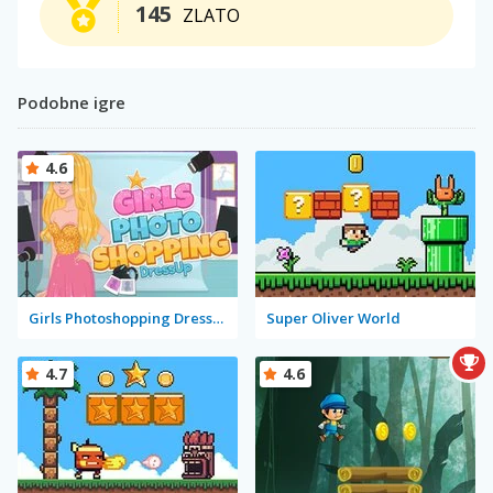
145
ZLATO
Podobne igre
4.6
Girls Photoshopping Dressup
Super Oliver World
4.7
4.6