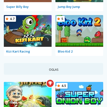
Super Billy Boy
Jump Boy Jump
4.7
5
Kizi Kart Racing
Bloo Kid 2
OGLAS
4.5