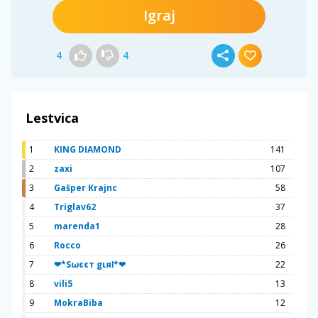
Igraj
4
4
Lestvica
1
KING DIAMOND
141
2
zaxi
107
3
Gašper Krajnc
58
4
Triglav62
37
5
marenda1
28
6
Rocco
26
7
❤*Sωєєт gιяƖ*❤
22
8
vili5
13
9
MokraBiba
12