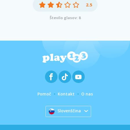
2.5
Število glasov: 8
Pomoč
Kontakt
O nas
Slovenščina