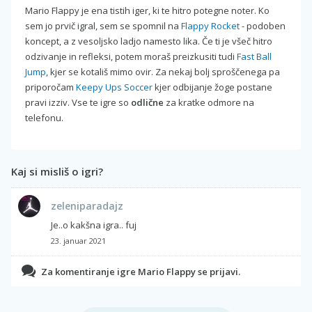
Mario Flappy je ena tistih iger, ki te hitro potegne noter. Ko
sem jo prvič igral, sem se spomnil na
Flappy Rocket
- podoben
koncept, a z vesoljsko ladjo namesto lika. Če ti je všeč hitro
odzivanje in refleksi, potem moraš preizkusiti tudi
Fast Ball
Jump
, kjer se kotališ mimo ovir. Za nekaj bolj sproščenega pa
priporočam
Keepy Ups Soccer
kjer odbijanje žoge postane
pravi izziv. Vse te igre so
odlične
za kratke odmore na
telefonu.
Kaj si misliš o igri?
zeleniparadajz
Je..o kakšna igra.. fuj
23. januar 2021
Za komentiranje igre Mario Flappy se prijavi.