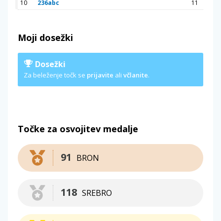
10
236abc
11
Moji dosežki
Dosežki
Za beleženje točk se
prijavite
ali
včlanite
.
Točke za osvojitev medalje
91
BRON
118
SREBRO