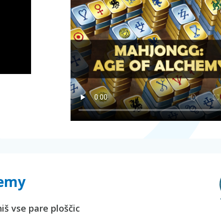
hemy
iš vse pare ploščic