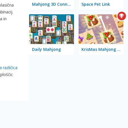
Mahjong 3D Connect Mobile
Space Pet Link
klasična
binacij.
a in
Daily Mahjong
KrisMas Mahjong 2025
a različica
ploščic