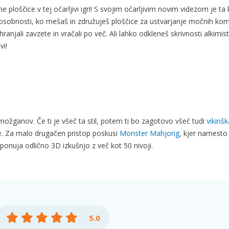
e ploščice v tej očarljivi igri! S svojim očarljivim novim videzom je ta 
sposobnosti, ko mešaš in združuješ ploščice za ustvarjanje močnih kom
anjali zavzete in vračali po več. Ali lahko odkleneš skrivnosti alkimist
vi!
ožganov. Če ti je všeč ta stil, potem ti bo zagotovo všeč tudi
vikinšk
e. Za malo drugačen pristop poskusi
Monster Mahjong
, kjer namesto 
ponuja odlično 3D izkušnjo z več kot 50 nivoji.
5.0