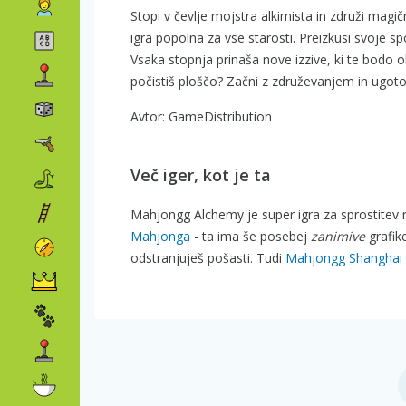
Stopi v čevlje mojstra alkimista in združi magičn
igra popolna za vse starosti. Preizkusi svoje 
Vsaka stopnja prinaša nove izzive, ki te bodo ohr
počistiš ploščo? Začni z združevanjem in ugoto
Avtor: GameDistribution
Več iger, kot je ta
Mahjongg Alchemy je super igra za sprostitev m
Mahjonga
- ta ima še posebej
zanimive
grafik
odstranjuješ pošasti. Tudi
Mahjongg Shanghai