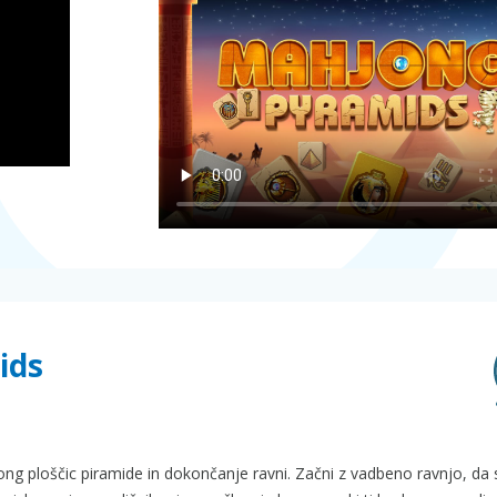
ids
hjong ploščic piramide in dokončanje ravni. Začni z vadbeno ravnjo, da 