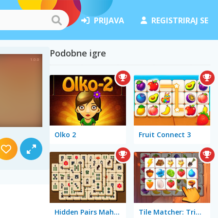
PRIJAVA
REGISTRIRAJ SE
Podobne igre
Olko 2
Fruit Connect 3
Hidden Pairs Mahjong
Tile Matcher: Triple Fun