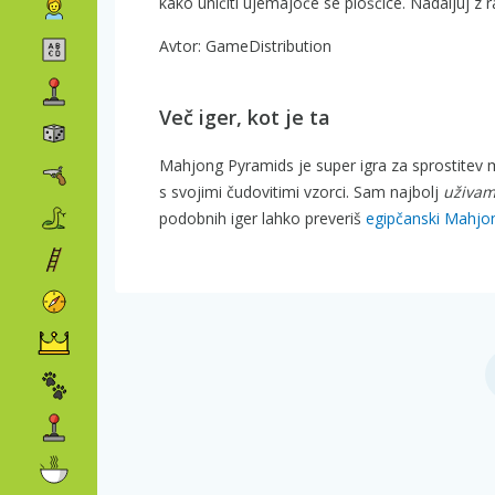
kako uničiti ujemajoče se ploščice. Nadaljuj z 
Avtor: GameDistribution
Več iger, kot je ta
Mahjong Pyramids je super igra za sprostitev mo
s svojimi čudovitimi vzorci. Sam najbolj
uživa
podobnih iger lahko preveriš
egipčanski Mahjo