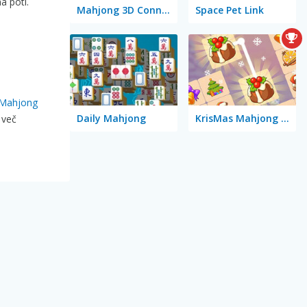
a poti.
Mahjong 3D Connect Mobile
Space Pet Link
 Mahjong
Daily Mahjong
KrisMas Mahjong 2025
 več