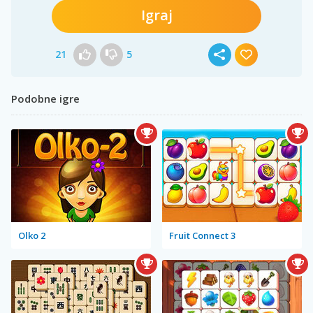
Igraj
21
5
Podobne igre
Olko 2
Fruit Connect 3