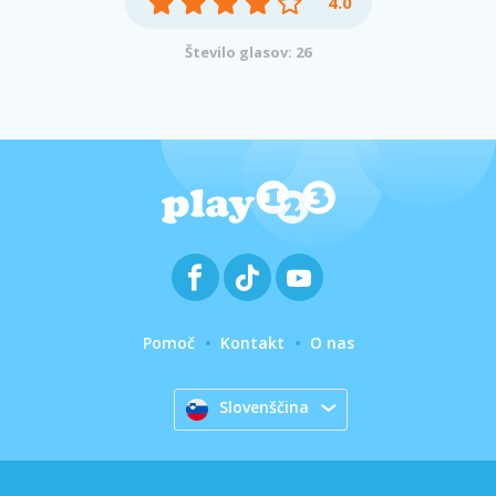
4.0
Število glasov: 26
Pomoč
Kontakt
O nas
Slovenščina