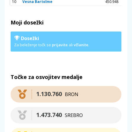
10
Vesna Bartolme
450.948
Moji dosežki
Dosežki
Za beleženje točk se
prijavite
ali
včlanite
.
Točke za osvojitev medalje
1.130.760
BRON
1.473.740
SREBRO