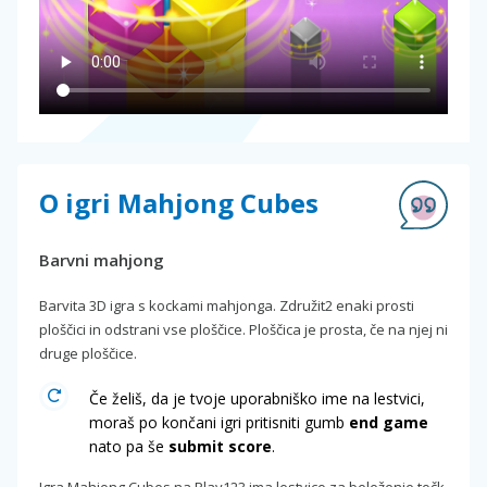
O igri Mahjong Cubes
Barvni mahjong
Barvita 3D igra s kockami mahjonga. Združit2 enaki prosti
ploščici in odstrani vse ploščice. Ploščica je prosta, če na njej ni
druge ploščice.
Če želiš, da je tvoje uporabniško ime na lestvici,
moraš po končani igri pritisniti gumb
end game
nato pa še
submit score
.
Igra Mahjong Cubes na Play123 ima lestvico za beleženje točk.