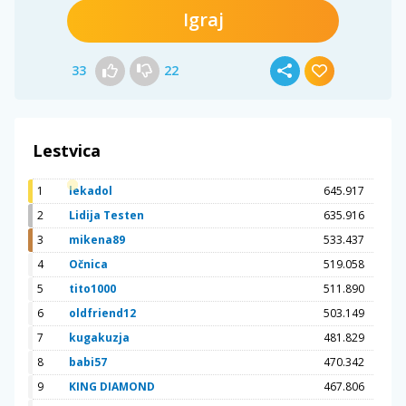
Igraj
33
22
Lestvica
1
lekadol
645.917
2
Lidija Testen
635.916
3
mikena89
533.437
4
Očnica
519.058
5
tito1000
511.890
6
oldfriend12
503.149
7
kugakuzja
481.829
8
babi57
470.342
9
KING DIAMOND
467.806