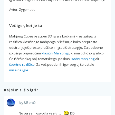
Avtor: Zygomatic
Več iger, kot je ta
Mahjong Cubes je super 3D igra s kockami - res
zabavna
različica klasičnega mahjonga. Všeč mi je kako preprosto
odstranjuješ proste ploščice in gradiš strategijo. Za podobno
izkušnjo priporočam
klasični Mahjongg
, ki ima odlično grafiko.
Če iščeš nekaj bolj tematskega, poskusi
sadni mahjong
ali
športno različico
. Za več podobnih iger poglej še ostale
miselne igre
.
Kaj si misliš o igri?
Ivy&BenO
No pa sem osvojila vse tri....
DD