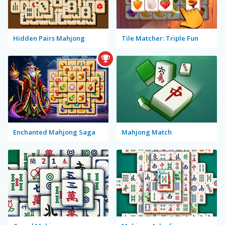
Hidden Pairs Mahjong
Tile Matcher: Triple Fun
Enchanted Mahjong Saga
Mahjong Match