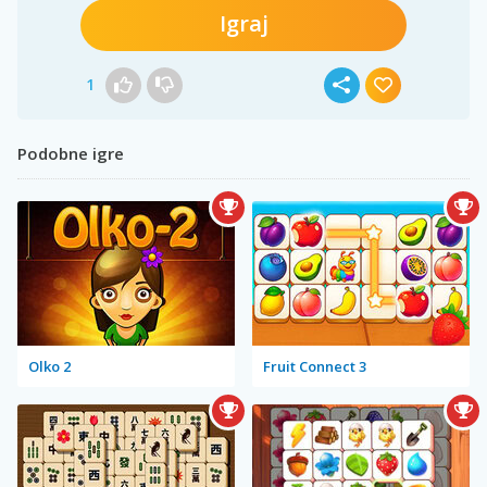
Igraj
1
Podobne igre
Olko 2
Fruit Connect 3