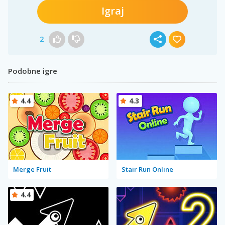
Igraj
2
Podobne igre
4.4
4.3
Merge Fruit
Stair Run Online
4.4