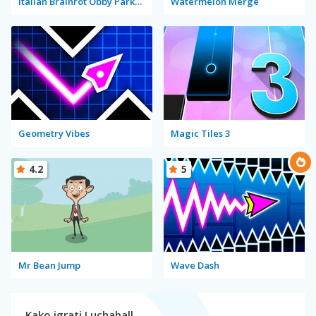
Italian Brainrot Obby Parkour
Watermelon Merge
Geometry Vibes
Magic Tiles 3
4.2
5
Mr Bean Jump
Wave Dash
Kako igrati Luchaball