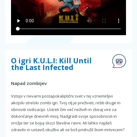
O igri K.U.L.I: Kill Until
the Last Infected
Napad zombijev
Vstopi v nevarni postapokaliptični svet v tej vznemirljivi
akcijski strelski zombi igri. Tvoj cilj je preživeti, rešiti druge in
obnoviti civilizacijo. Ustreli čim več neživih in zbiraj vire za
dokončanje dnevnih misij. Nadgradi svoje sposobnosti in
orožje ter se bojuj skozi številne ravni. Ali lahko najdeš
zdravilo in ustaviš okužbo ali se boš pridružil živim mrtvecem?