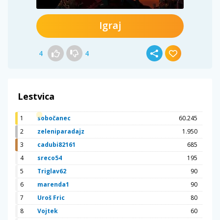
Igraj
4
4
Lestvica
1
sobočanec
60.245
2
zeleniparadajz
1.950
3
cadubi82161
685
4
sreco54
195
5
Triglav62
90
6
marenda1
90
7
Uroš Fric
80
8
Vojtek
60