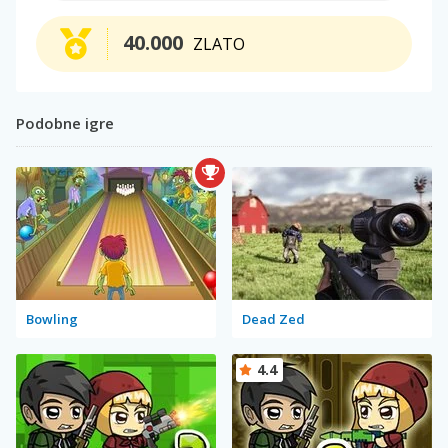
40.000
ZLATO
Podobne igre
Bowling
Dead Zed
4.4