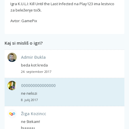
Igra K.U.L.I: Kill Until the Last Infected na Play123 ima lestvico
za beleženje točk.
Avtor: GamePix
Kaj si misliš o igri?
Admir Đukla
beda kot kreda
24. september 2017
000000000000000
ne nelozi
8. julij 2017
Žiga Kozincc
ne štekam!
buuuuu