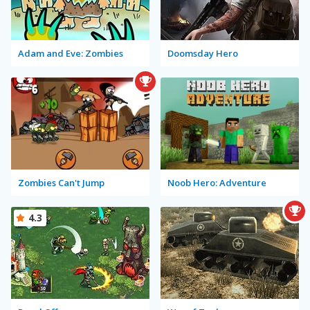
Adam and Eve: Zombies
Doomsday Hero
Zombies Can't Jump
Noob Hero: Adventure
4.3