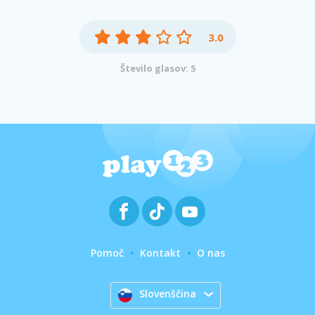
3.0
Število glasov: 5
Pomoč
Kontakt
O nas
Slovenščina