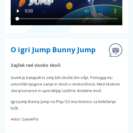
O igri Jump Bunny Jump
Zajček rad visoko skoči
Izumil je katapult in zdaj želi skočiti čim višje. Pomagaj mu
uresničiti njegove sanje in skoči v neskončnost. Med skokom
zbiraj kovance in uporabljaj različne dodatne moči.
Igra Jump Bunny Jump na Play123 ima lestvico za beleženje
točk.
Avtor: GamePix