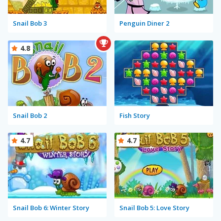
Snail Bob 3
Penguin Diner 2
4.8
Snail Bob 2
Fish Story
4.7
4.7
Snail Bob 6: Winter Story
Snail Bob 5: Love Story