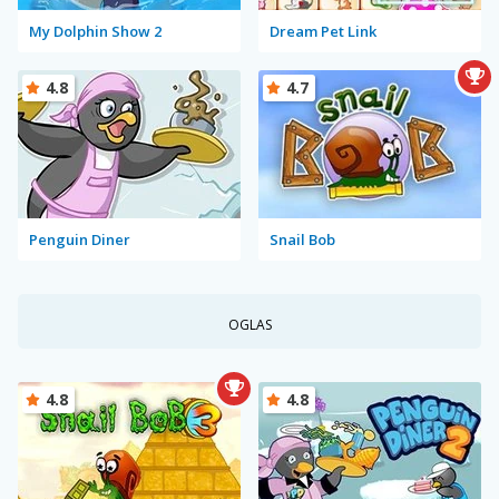
My Dolphin Show 2
Dream Pet Link
4.8
4.7
Penguin Diner
Snail Bob
OGLAS
4.8
4.8