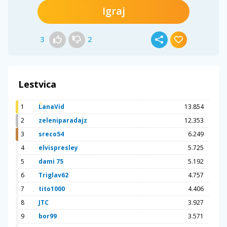
Igraj
3
2
Lestvica
1
LanaVid
13.854
2
zeleniparadajz
12.353
3
sreco54
6.249
4
elvispresley
5.725
5
dami 75
5.192
6
Triglav62
4.757
7
tito1000
4.406
8
JTC
3.927
9
bor99
3.571