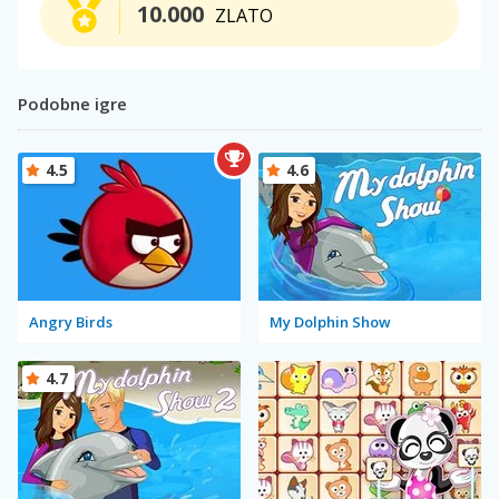
10.000
ZLATO
Podobne igre
4.5
4.6
Angry Birds
My Dolphin Show
4.7