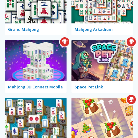
Grand Mahjong
Mahjong Arkadium
Mahjong 3D Connect Mobile
Space Pet Link