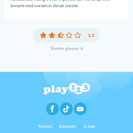
krmariti med ovirami in zbirati zvezde.
2.5
Število glasov: 6
Pomoč
Kontakt
O nas