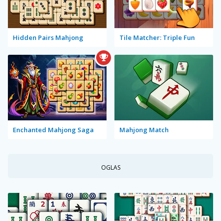
Hidden Pairs Mahjong
Tile Matcher: Triple Fun
Enchanted Mahjong Saga
Mahjong Match
OGLAS