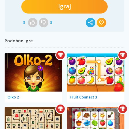
Igraj
3
3
Podobne igre
Olko 2
Fruit Connect 3