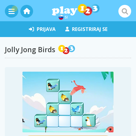
SI
PRIJAVA
REGISTRIRAJ SE
Jolly Jong Birds