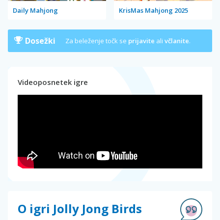
Daily Mahjong
KrisMas Mahjong 2025
Dosežki
Za beleženje točk se
prijavite
ali
včlanite
.
Videoposnetek igre
O igri Jolly Jong Birds