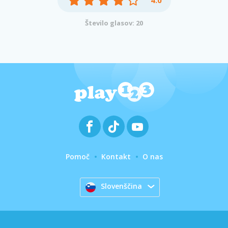
4.0
Število glasov: 20
Pomoč
Kontakt
O nas
Slovenščina