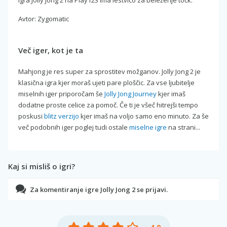
Avtor: Zygomatic
Več iger, kot je ta
Mahjong je res super za sprostitev možganov. Jolly Jong 2 je
klasična igra kjer moraš ujeti pare ploščic. Za vse ljubitelje
miselnih iger priporočam še
Jolly Jong Journey
kjer imaš
dodatne proste celice za pomoč. Če ti je všeč hitrejši tempo
poskusi
blitz verzijo
kjer imaš na voljo samo eno minuto. Za še
več podobnih iger poglej tudi ostale
miselne igre
na strani...
Kaj si misliš o igri?
Za komentiranje igre Jolly Jong 2 se prijavi.