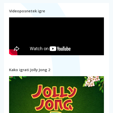
Videoposnetek igre
Kako igrati Jolly Jong 2