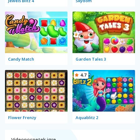
Jewels Blitz 4
Skydom
Candy Match
Garden Tales 3
4.7
Flower Frenzy
Aquablitz 2
Videoposnetek igre