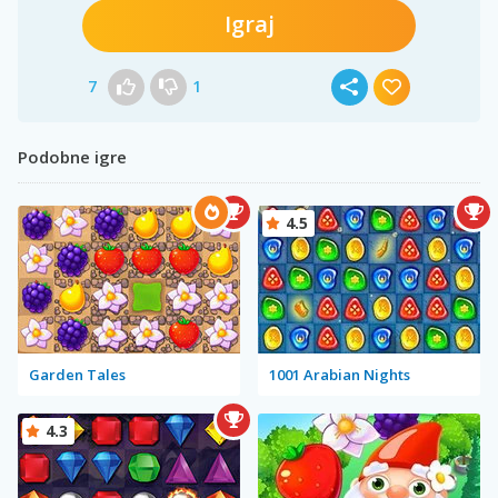
Igraj
7
1
Podobne igre
4.5
Garden Tales
1001 Arabian Nights
4.3