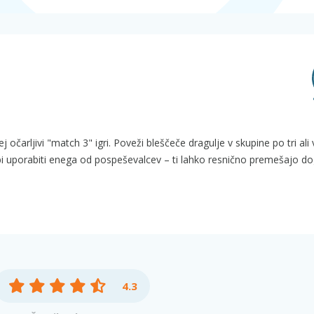
j očarljivi "match 3" igri. Poveži bleščeče dragulje v skupine po tri ali 
bi uporabiti enega od pospeševalcev – ti lahko resnično premešajo do
4.3