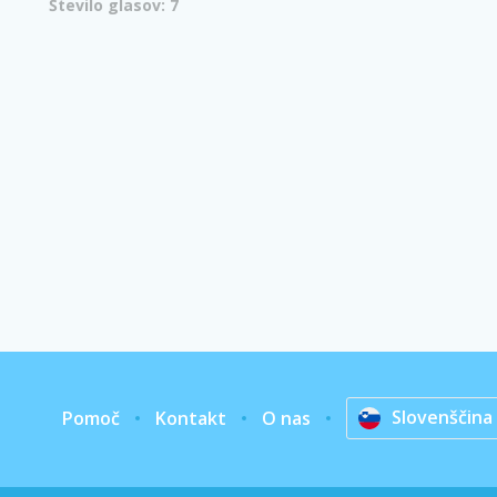
Število glasov: 7
Slovenščina
Pomoč
Kontakt
O nas