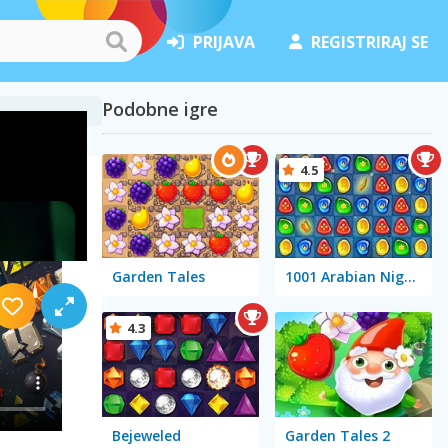
PRIJAVA
REGISTRIRAJ SE
Podobne igre
4.5
Garden Tales
1001 Arabian Nights
4.3
Bejeweled
Garden Tales 2