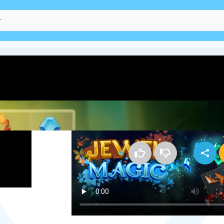
Kako igrati Jewel Magic
6
1