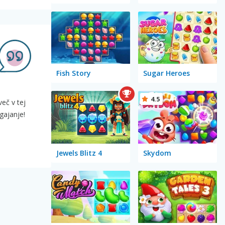
Fish Story
Sugar Heroes
4.5
več v tej
gajanje!
Jewels Blitz 4
Skydom