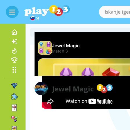
SI
Videoposnetek igre
Jewel Magic