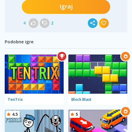
Igraj
4
2
Podobne igre
TenTrix
Block Blast
4.5
5