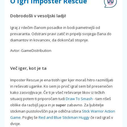
O igri Imposter Rescue
Dobrodošli v vesoljski ladji!
Igraj z rdečim članom posadke in bodi pametnejši od
prevaranta. Odstrani pravi zatič in pripelji svojega člana do
diamantov in kovancev, da dokončaš stopnje.
Avtor: GameDistribution
Več iger, kot je ta
Imposter Rescue je ena tistih iger kjer moraš hitro razmišljati
in reševati uganke. Ko sem jo prvič igral sem bil presenečen
kako zasvojljiva je. Če ti je všeč reševanje likov iz težkih
situacij potem ti priporočam tudi
Draw To Smash
- tam rišeš
oblike da razbijš jajca in je
super
zabavno. Za ljubitelje
stickman pustolovščin pa je odlična izbira
Stick Warrior Action
Game
. Poglej še
Red and Blue Stickman Huggy
če rad igraš v
dvoje.