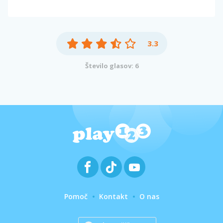
3.3
Število glasov: 6
Pomoč
Kontakt
O nas