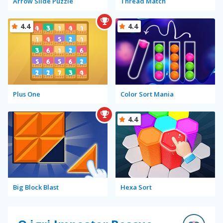
Arrow Slide Puzzle
Thread Match
4.4
4.4
Plus One
Color Sort Mania
4.4
Big Block Blast
Hexa Sort