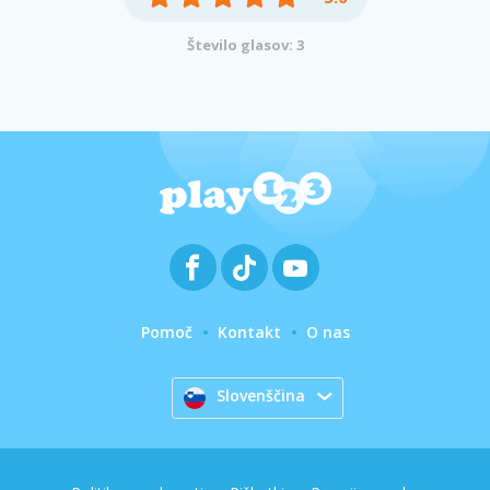
Število glasov: 3
Pomoč
Kontakt
O nas
Slovenščina