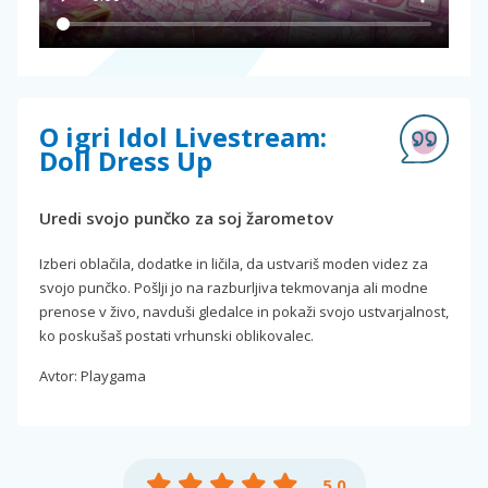
O igri Idol Livestream:
Doll Dress Up
Uredi svojo punčko za soj žarometov
Izberi oblačila, dodatke in ličila, da ustvariš moden videz za
svojo punčko. Pošlji jo na razburljiva tekmovanja ali modne
prenose v živo, navduši gledalce in pokaži svojo ustvarjalnost,
ko poskušaš postati vrhunski oblikovalec.
Avtor: Playgama
5.0