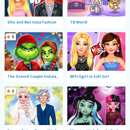
Ellie and Ben Insta Fashion
TB World
5
The Grench Couple Holiday Dress Up
BFFs Egirl vs Soft Girl
5