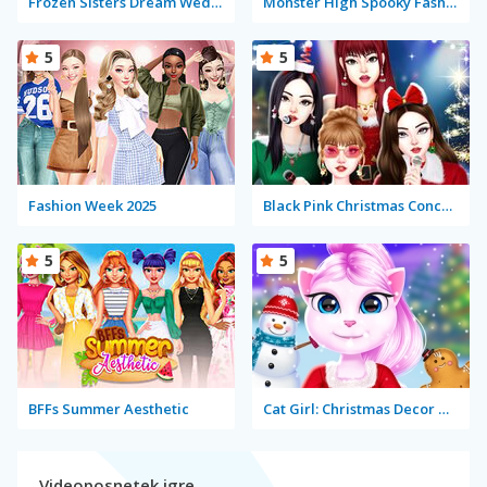
Frozen Sisters Dream Wedding
Monster High Spooky Fashion
5
5
Fashion Week 2025
Black Pink Christmas Concert
5
5
BFFs Summer Aesthetic
Cat Girl: Christmas Decor Game
Videoposnetek igre