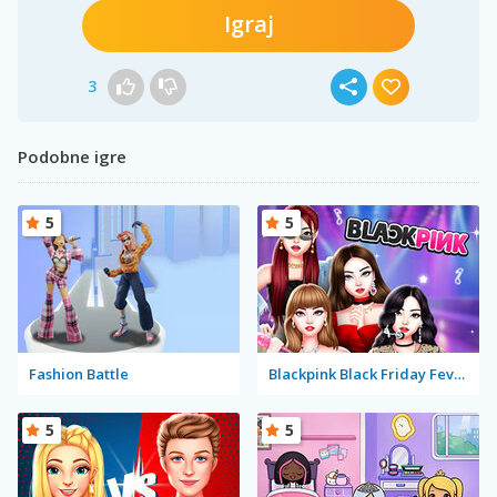
Igraj
3
Podobne igre
5
5
Fashion Battle
Blackpink Black Friday Fever
5
5