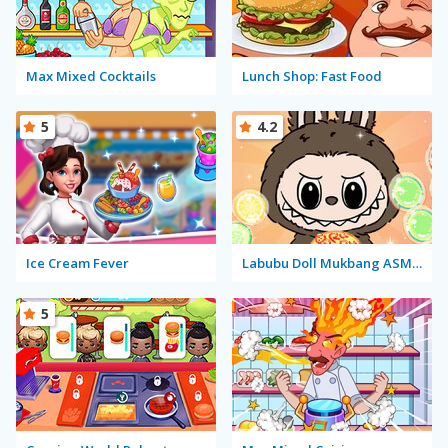
Max Mixed Cocktails
Lunch Shop: Fast Food
5
4.2
Ice Cream Fever
Labubu Doll Mukbang ASMR Unblocked
5