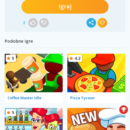
Igraj
2
Podobne igre
5
4.2
Coffee Master Idle
Pizza Tycoon
5