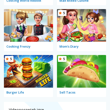
Coocing World Reboot
Max Mixed Cuisine
5
Cooking Frenzy
Mom's Diary
5
5
Burger Life
Sell Tacos
Videoposnetek igre