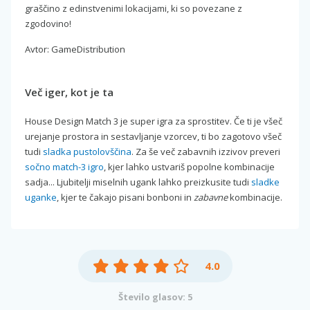
graščino z edinstvenimi lokacijami, ki so povezane z
zgodovino!
Avtor: GameDistribution
Več iger, kot je ta
House Design Match 3 je super igra za sprostitev. Če ti je všeč
urejanje prostora in sestavljanje vzorcev, ti bo zagotovo všeč
tudi
sladka pustolovščina
. Za še več zabavnih izzivov preveri
sočno match-3 igro
, kjer lahko ustvariš popolne kombinacije
sadja... Ljubitelji miselnih ugank lahko preizkusite tudi
sladke
uganke
, kjer te čakajo pisani bonboni in
zabavne
kombinacije.
4.0
Število glasov: 5