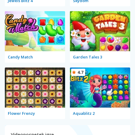
Jewels Blitz 4
Skydom
Candy Match
Garden Tales 3
4.7
Flower Frenzy
Aquablitz 2
Videoposnetek igre