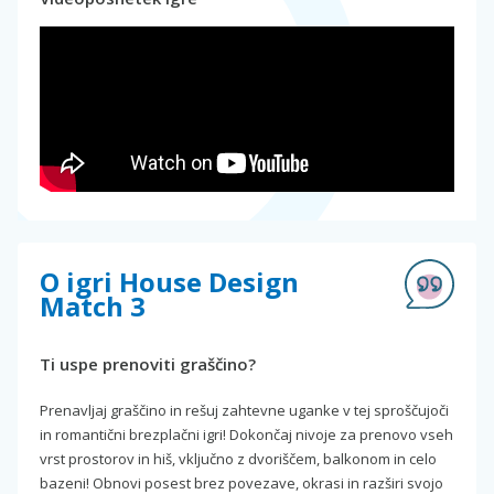
O igri House Design
Match 3
Ti uspe prenoviti graščino?
Prenavljaj graščino in rešuj zahtevne uganke v tej sproščujoči
in romantični brezplačni igri! Dokončaj nivoje za prenovo vseh
vrst prostorov in hiš, vključno z dvoriščem, balkonom in celo
bazeni! Obnovi posest brez povezave, okrasi in razširi svojo