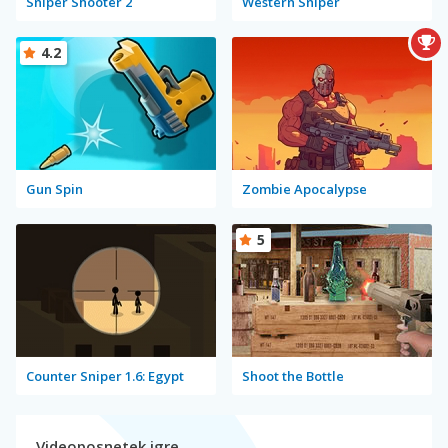
Sniper Shooter 2
Western Sniper
4.2
Gun Spin
Zombie Apocalypse
5
Counter Sniper 1.6: Egypt
Shoot the Bottle
Videoposnetek igre