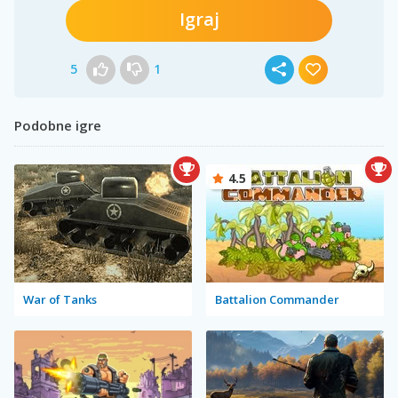
Igraj
5
1
Podobne igre
4.5
War of Tanks
Battalion Commander