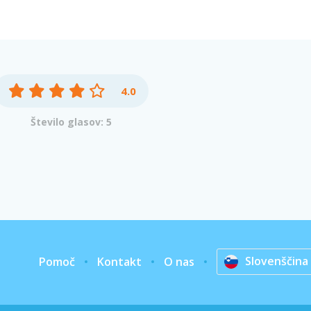
4.0
Število glasov: 5
Slovenščina
Pomoč
Kontakt
O nas