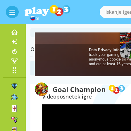
SI
Obiščite tudi
Igre za fante
(46)
Goal Champion
Videoposnetek igre