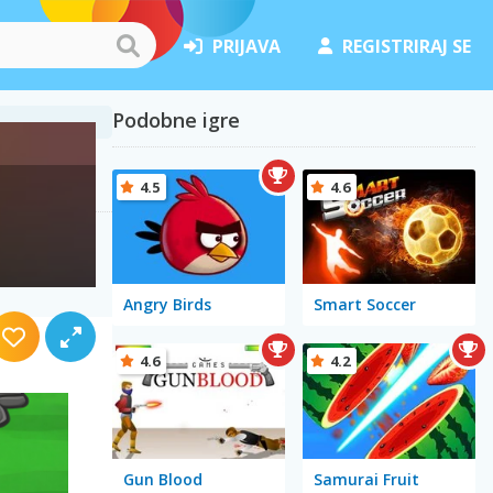
PRIJAVA
REGISTRIRAJ SE
Podobne igre
4.5
4.6
Angry Birds
Smart Soccer
4.6
4.2
Gun Blood
Samurai Fruit