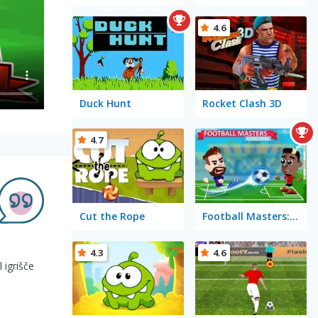
4.6
Duck Hunt
Rocket Clash 3D
4.7
Cut the Rope
Football Masters: Euro 2020
4.3
4.6
 igrišče