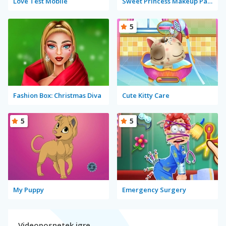
Love Test Mobile
Sweet Princess Makeup Party
5
Fashion Box: Christmas Diva
Cute Kitty Care
5
5
My Puppy
Emergency Surgery
Videoposnetek igre