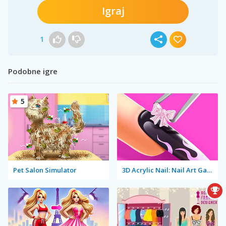
Igraj
1
Podobne igre
5
Pet Salon Simulator
3D Acrylic Nail: Nail Art Game