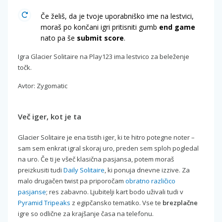
Če želiš, da je tvoje uporabniško ime na lestvici,
moraš po končani igri pritisniti gumb
end game
nato pa še
submit score
.
Igra Glacier Solitaire na Play123 ima lestvico za beleženje
točk.
Avtor: Zygomatic
Več iger, kot je ta
Glacier Solitaire je ena tistih iger, ki te hitro potegne noter –
sam sem enkrat igral skoraj uro, preden sem sploh pogledal
na uro. Če ti je všeč klasična pasjansa, potem moraš
preizkusiti tudi
Daily Solitaire
, ki ponuja dnevne izzive. Za
malo drugačen twist pa priporočam
obratno različico
pasjanse
; res zabavno. Ljubitelji kart bodo uživali tudi v
Pyramid Tripeaks
z egipčansko tematiko. Vse te
brezplačne
igre so odlične za krajšanje časa na telefonu.