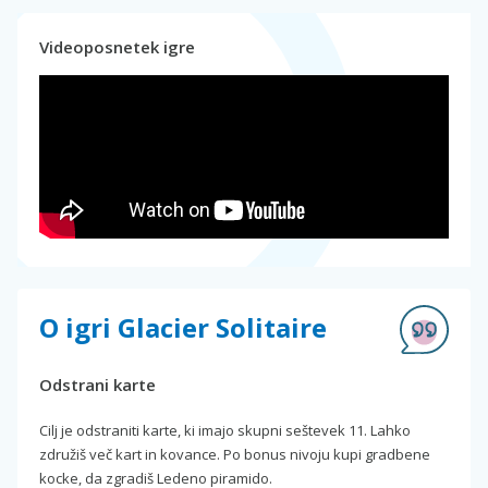
Videoposnetek igre
O igri Glacier Solitaire
Odstrani karte
Cilj je odstraniti karte, ki imajo skupni seštevek 11. Lahko
združiš več kart in kovance. Po bonus nivoju kupi gradbene
kocke, da zgradiš Ledeno piramido.