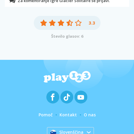
Za komentiranje igre Glacier Solitaire se prijavi.
3.3
Število glasov: 6
Pomoč
Kontakt
O nas
Slovenščina