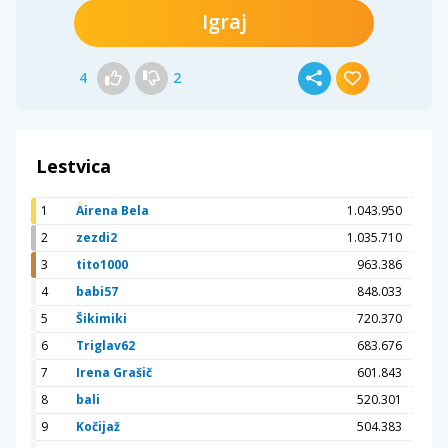
Igraj
4
2
Lestvica
1
Airena Bela
1.043.950
2
zezdi2
1.035.710
3
tito1000
963.386
4
babi57
848.033
5
Šikimiki
720.370
6
Triglav62
683.676
7
Irena Grašič
601.843
8
bali
520.301
9
Kočijaž
504.383