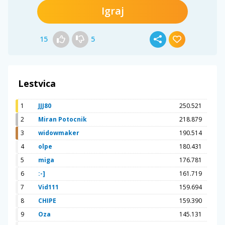
Igraj
15
5
Lestvica
1
JJJ80
250.521
2
Miran Potocnik
218.879
3
widowmaker
190.514
4
olpe
180.431
5
miga
176.781
6
:-]
161.719
7
Vid111
159.694
8
CHIPE
159.390
9
Oza
145.131