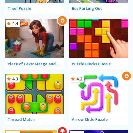
Thief Puzzle
Bus Parking Out
4.4
Piece of Cake: Merge and Bake
Puzzle Blocks Classic
4.3
4.2
Thread Match
Arrow Slide Puzzle