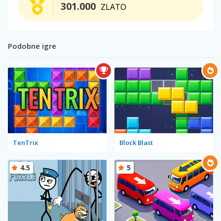
301.000
ZLATO
Podobne igre
TenTrix
Block Blast
4.5
5