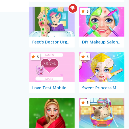
5
Feet's Doctor Urgent Care
DIY Makeup Salon: SPA Makeover Studio
5
5
Love Test Mobile
Sweet Princess Makeup Party
5