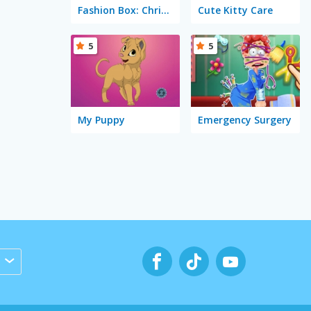
Fashion Box: Christmas Diva
Cute Kitty Care
5
5
My Puppy
Emergency Surgery