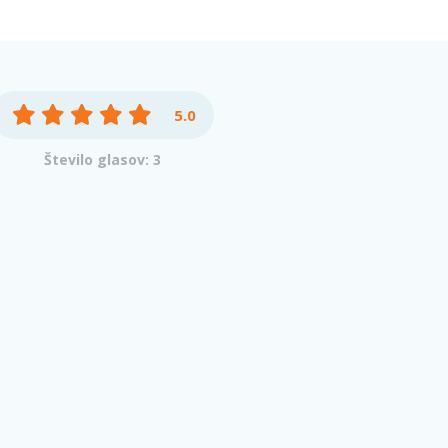
5.0
Število glasov: 3