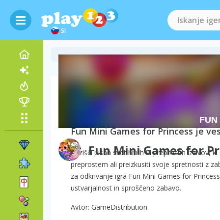
SI
O igri Fun Mini Games
Fun Mini Games for Princess je ves
Fun Mini Games for Pr
Razišči pisan svet hitrih in preprostih izzivov, 
preprostem ali preizkusiti svoje spretnosti z z
za odkrivanje igra Fun Mini Games for Princess 
ustvarjalnost in sproščeno zabavo.
Avtor: GameDistribution