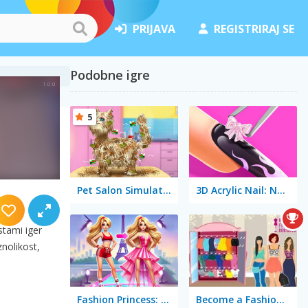
PRIJAVA
REGISTRIRAJ SE
Podobne igre
5
Pet Salon Simulator
3D Acrylic Nail: Nail Art Game
nečem
stami iger
znolikost,
Fashion Princess: Dress Up for Girls
Become a Fashion Designer