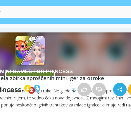
 for Princess
ela zbirka sproščenih mini iger za otroke
incess
3
ki so ti vedno na dosegu roke. Ne glede na to, ali se želiš sprostiti ob 
abavnim ciljem, te vedno čaka nova dejavnost. Z mnogimi različnimi vr
ponuja neskončno igrivih trenutkov za mlade igralce, ki imajo radi ra