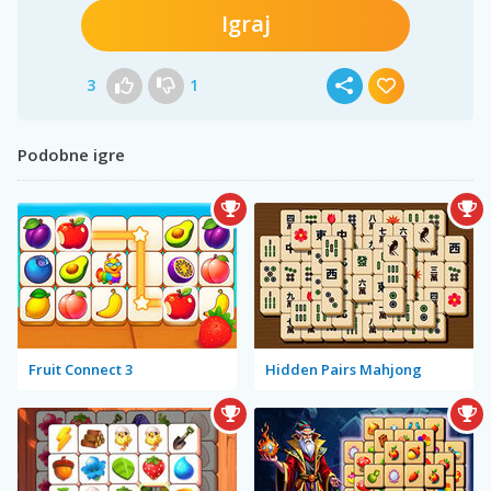
Igraj
3
1
Podobne igre
Fruit Connect 3
Hidden Pairs Mahjong