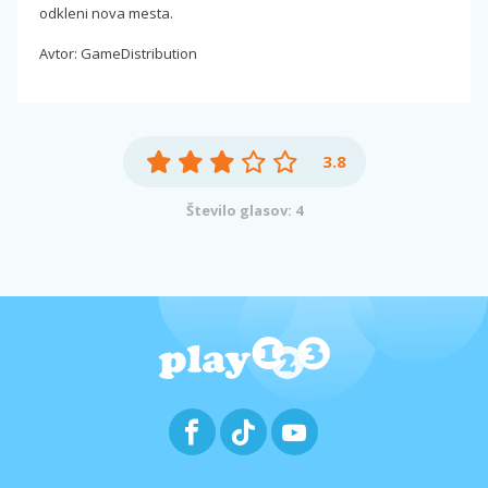
odkleni nova mesta.
Avtor: GameDistribution
3.8
Število glasov: 4