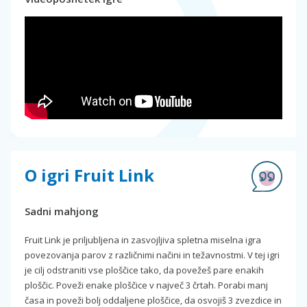
O igri Fruit Link
Sadni mahjong
Fruit Link je priljubljena in zasvojljiva spletna miselna igra
povezovanja parov z različnimi načini in težavnostmi. V tej igri
je cilj odstraniti vse ploščice tako, da povežeš pare enakih
ploščic. Poveži enake ploščice v največ 3 črtah. Porabi manj
časa in poveži bolj oddaljene ploščice, da osvojiš 3 zvezdice in