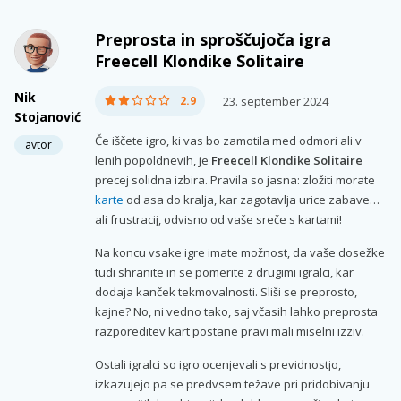
Preprosta in sproščujoča igra
Freecell Klondike Solitaire
Nik
2.9
23. september 2024
Stojanović
Če iščete igro, ki vas bo zamotila med odmori ali v
avtor
lenih popoldnevih, je
Freecell Klondike Solitaire
precej solidna izbira. Pravila so jasna: zložiti morate
karte
od asa do kralja, kar zagotavlja urice zabave…
ali frustracij, odvisno od vaše sreče s kartami!
Na koncu vsake igre imate možnost, da vaše dosežke
tudi shranite in se pomerite z drugimi igralci, kar
dodaja kanček tekmovalnosti. Sliši se preprosto,
kajne? No, ni vedno tako, saj včasih lahko preprosta
razporeditev kart postane pravi mali miselni izziv.
Ostali igralci so igro ocenjevali s previdnostjo,
izkazujejo pa se predvsem težave pri pridobivanju