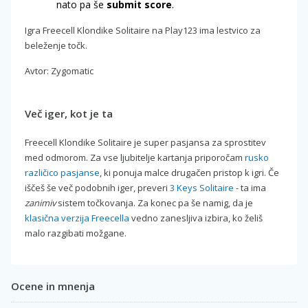
nato pa še
submit score
.
Igra Freecell Klondike Solitaire na Play123 ima lestvico za
beleženje točk.
Avtor: Zygomatic
Več iger, kot je ta
Freecell Klondike Solitaire je super pasjansa za sprostitev
med odmorom. Za vse ljubitelje kartanja priporočam
rusko
različico pasjanse
, ki ponuja malce drugačen pristop k igri. Če
iščeš še več podobnih iger, preveri
3 Keys Solitaire
- ta ima
zanimiv
sistem točkovanja. Za konec pa še namig, da je
klasična verzija Freecella
vedno zanesljiva izbira, ko želiš
malo razgibati možgane.
Ocene in mnenja