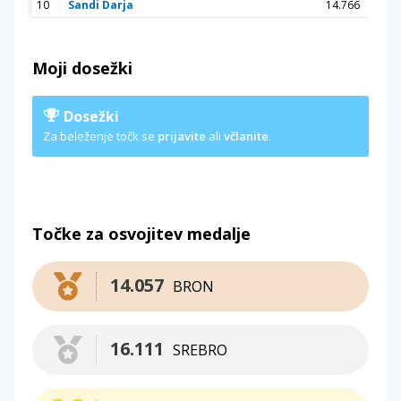
10
Sandi Darja
14.766
Moji dosežki
Dosežki
Za beleženje točk se
prijavite
ali
včlanite
.
Točke za osvojitev medalje
14.057
BRON
16.111
SREBRO