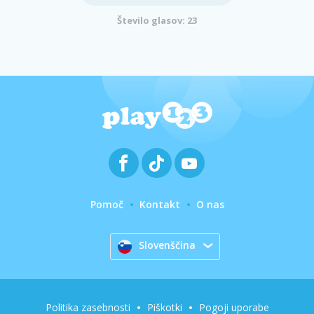
Število glasov: 23
Pomoč
Kontakt
O nas
Slovenščina
Politika zasebnosti
Piškotki
Pogoji uporabe