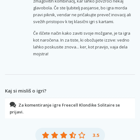
zmagovitih kombinacij, kar lahko povzroči nekaj
glavobola. Če ste ljubitelj pasjanse, bo igra morda
pravi piknik, vendar ne pričakujte preveč inovacij ali
svežih pristopov k tej klasični igri s kartami.
Če iščete način kako zaviti svoje možgane, je ta igra
kot naročena. In za tiste, ki obožujete izzive: vedno
lahko poskusite znova... ker, kot pravijo, vaja dela
mojstra!
Kaj si misliš o igri?
Za komentiranje igre Freecell Klondike Solitaire se
prijavi.
3.5