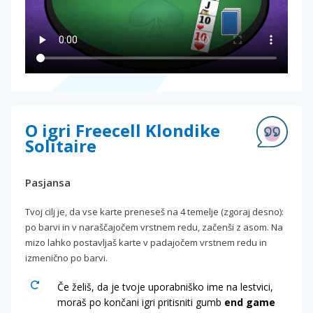
O igri Freecell Klondike
Solitaire
Pasjansa
Tvoj cilj je, da vse karte preneseš na 4 temelje (zgoraj desno):
po barvi in v naraščajočem vrstnem redu, začenši z asom. Na
mizo lahko postavljaš karte v padajočem vrstnem redu in
izmenično po barvi.
Če želiš, da je tvoje uporabniško ime na lestvici,
moraš po končani igri pritisniti gumb
end game