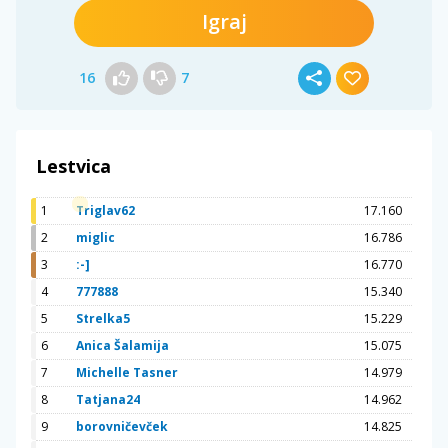
Igraj
16
7
Lestvica
1
Triglav62
17.160
2
miglic
16.786
3
:-]
16.770
4
777888
15.340
5
Strelka5
15.229
6
Anica Šalamija
15.075
7
Michelle Tasner
14.979
8
Tatjana24
14.962
9
borovničevček
14.825