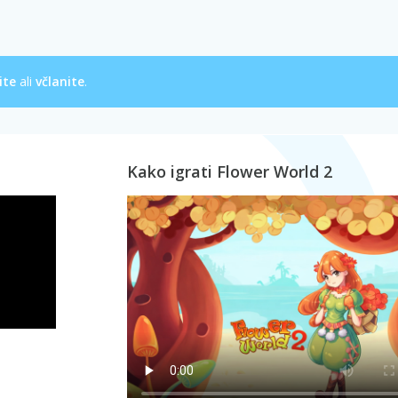
ite
ali
včlanite
.
Kako igrati Flower World 2