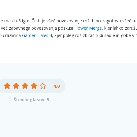
ne match-3 igre. Če ti je všeč povezovanje rož, ti bo zagotovo všeč t
še več zabavnega povezovanja poskusi
Flower Merge
, kjer lahko združ
na
različica
Garden Tales 4
, kjer poleg rož zbiraš tudi sadje in gobe 
4.0
Število glasov: 5