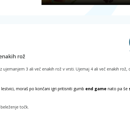
 enakih rož
, z ujemanjem 3 ali več enakih rož v vrsti. Ujemaj 4 ali več enakih rož,
lestvici, moraš po končani igri pritisniti gumb
end game
nato pa še
 beleženje točk.