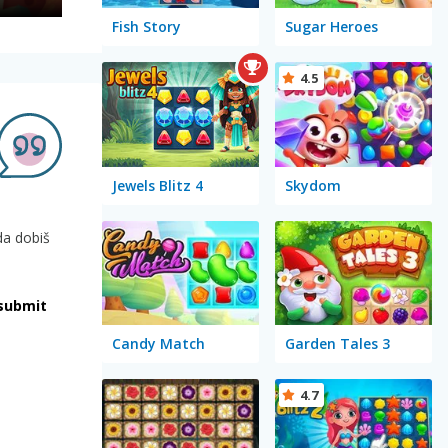
Fish Story
Sugar Heroes
4.5
Jewels Blitz 4
Skydom
 da dobiš
submit
Candy Match
Garden Tales 3
4.7