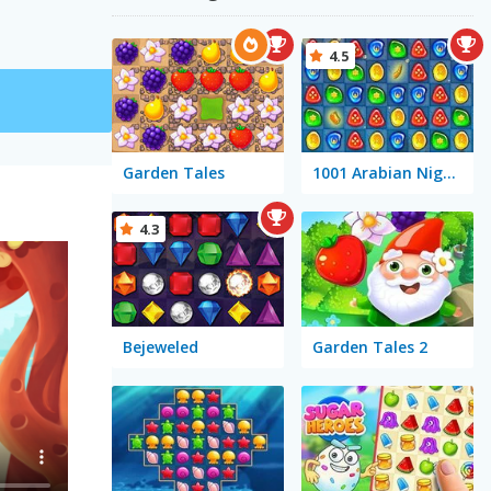
4.5
Garden Tales
1001 Arabian Nights
4.3
Bejeweled
Garden Tales 2