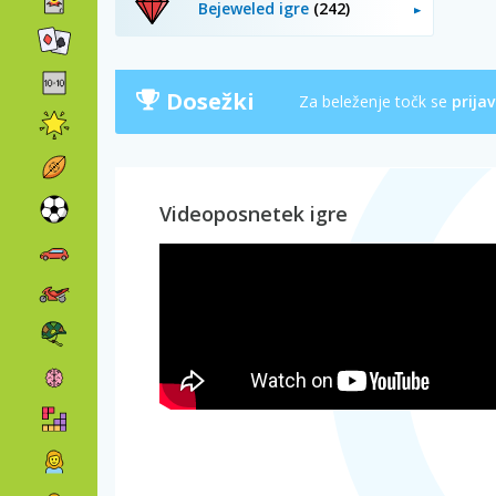
Bejeweled igre
(242)
Dosežki
Za beleženje točk se
prijav
Videoposnetek igre