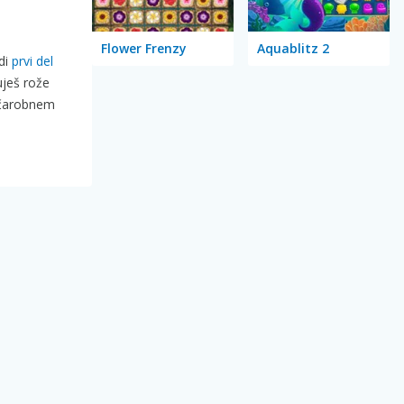
Flower Frenzy
Aquablitz 2
udi
prvi del
uješ rože
v čarobnem