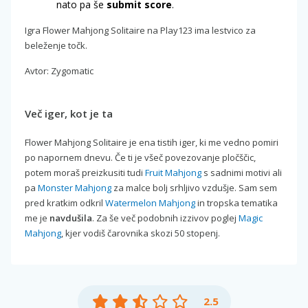
nato pa še
submit score
.
Igra Flower Mahjong Solitaire na Play123 ima lestvico za
beleženje točk.
Avtor: Zygomatic
Več iger, kot je ta
Flower Mahjong Solitaire je ena tistih iger, ki me vedno pomiri
po napornem dnevu. Če ti je všeč povezovanje pločščic,
potem moraš preizkusiti tudi
Fruit Mahjong
s sadnimi motivi ali
pa
Monster Mahjong
za malce bolj srhljivo vzdušje. Sam sem
pred kratkim odkril
Watermelon Mahjong
in tropska tematika
me je
navdušila
. Za še več podobnih izzivov poglej
Magic
Mahjong
, kjer vodiš čarovnika skozi 50 stopenj.
2.5