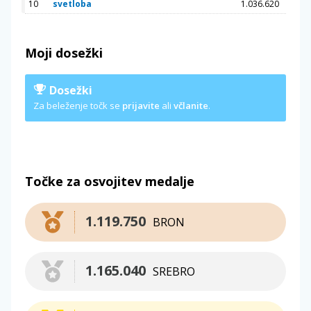
10
svetloba
1.036.620
Moji dosežki
Dosežki
Za beleženje točk se
prijavite
ali
včlanite
.
Točke za osvojitev medalje
1.119.750
BRON
1.165.040
SREBRO