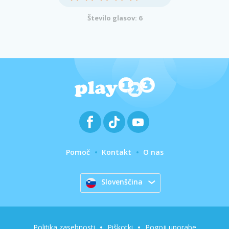
Število glasov: 6
Pomoč
Kontakt
O nas
Slovenščina
Politika zasebnosti
Piškotki
Pogoji uporabe