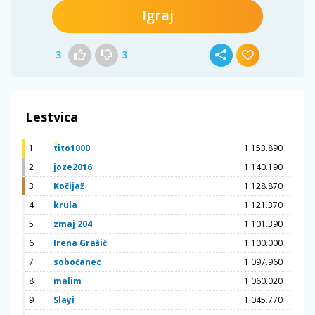
Igraj
3
3
Lestvica
1
tito1000
1.153.890
2
joze2016
1.140.190
3
Kočijaž
1.128.870
4
krula
1.121.370
5
zmaj 204
1.101.390
6
Irena Grašič
1.100.000
7
sobočanec
1.097.960
8
malim
1.060.020
9
Slayi
1.045.770